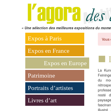
« Une sélection des meilleures expositions du mome
Expos à Paris
Vous 
Expos en France
Expos en Europe
La Kuns
Patrimoine
Feining
du mod
rétros
Portraits d’artistes
profess
resté 
Livres d’art
paysag
fascinan
illustr