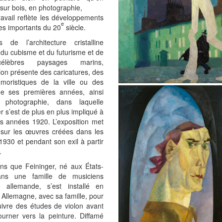
sur bois, en photographie,
ravail reflète les développements
e
ues importants du 20
siècle.
 de l’architecture cristalline
 du cubisme et du futurisme et de
élèbres paysages marins,
tion présente des caricatures, des
moristiques de la ville ou des
de ses premières années, ainsi
 photographie, dans laquelle
r s’est de plus en plus impliqué à
es années 1920. L’exposition met
t sur les œuvres créées dans les
930 et pendant son exil à partir
.
ns que Feininger, né aux États-
ans une famille de musiciens
ne allemande, s’est installé en
Allemagne, avec sa famille, pour
uivre des études de violon avant
ourner vers la peinture. Diffamé