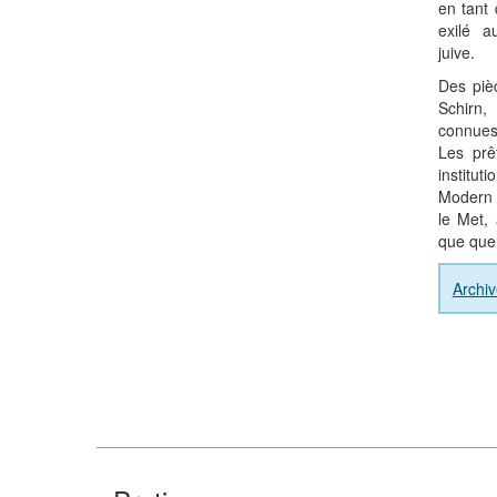
en tant 
exilé 
juive.
Des piè
Schirn
connues
Les prê
institu
Modern 
le Met,
que que
Archi