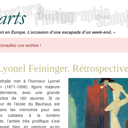
nt en Europe. L’occasion d’une escapade d’un week-end. »
consultez une archive !
Lyonel Feininger. Rétrospectiv
thalle met à l’honneur Lyonel
er (1871-1956), figure majeure
ernisme, avec une grande
pective de 160 œuvres. Si ce
eur de l’école du Bauhaus est
dans les mémoires pour ses
es cubistes à la lumière
te, l’artiste très prolifique s’est
é aussi bien en peinture qu’en