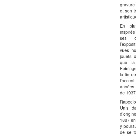
gravure 
et son t
artistiq
En plus
inspirée
ses c
l’exposi
vues hu
jouets 
que la
Feininge
la fin d
l’accen
années 1
de 1937
Rappelo
Unis d
d’origi
1887 en 
y pours
de se t