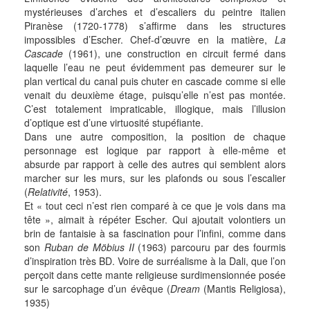
mystérieuses d’arches et d’escaliers du peintre italien
Piranèse (1720-1778) s’affirme dans les structures
impossibles d’Escher. Chef-d’œuvre en la matière,
La
Cascade
(1961), une construction en circuit fermé dans
laquelle l’eau ne peut évidemment pas demeurer sur le
plan vertical du canal puis chuter en cascade comme si elle
venait du deuxième étage, puisqu’elle n’est pas montée.
C’est totalement impraticable, illogique, mais l’illusion
d’optique est d’une virtuosité stupéfiante.
Dans une autre composition, la position de chaque
personnage est logique par rapport à elle-même et
absurde par rapport à celle des autres qui semblent alors
marcher sur les murs, sur les plafonds ou sous l’escalier
(
Relativité
, 1953).
Et « tout ceci n’est rien comparé à ce que je vois dans ma
tête », aimait à répéter Escher. Qui ajoutait volontiers un
brin de fantaisie à sa fascination pour l’infini, comme dans
son
Ruban de Möbius II
(1963) parcouru par des fourmis
d’inspiration très BD. Voire de surréalisme à la Dali, que l’on
perçoit dans cette mante religieuse surdimensionnée posée
sur le sarcophage d’un évêque (
Dream
(Mantis Religiosa),
1935)