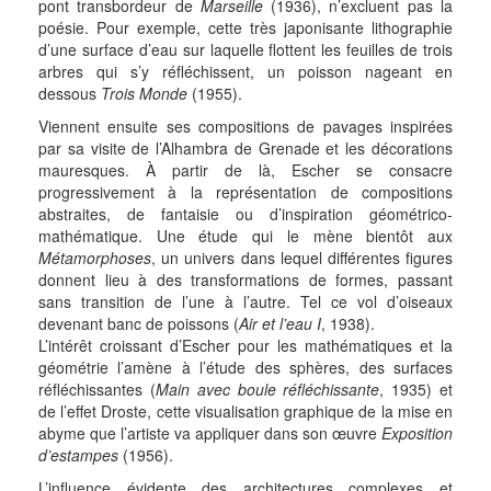
pont transbordeur de
Marseille
(1936), n’excluent pas la
poésie. Pour exemple, cette très japonisante lithographie
d’une surface d’eau sur laquelle flottent les feuilles de trois
arbres qui s’y réfléchissent, un poisson nageant en
dessous
Trois Monde
(1955).
Viennent ensuite ses compositions de pavages inspirées
par sa visite de l’Alhambra de Grenade et les décorations
mauresques. À partir de là, Escher se consacre
progressivement à la représentation de compositions
abstraites, de fantaisie ou d’inspiration géométrico-
mathématique. Une étude qui le mène bientôt aux
Métamorphoses
, un univers dans lequel différentes figures
donnent lieu à des transformations de formes, passant
sans transition de l’une à l’autre. Tel ce vol d’oiseaux
devenant banc de poissons (
Air et l’eau I
, 1938).
L’intérêt croissant d’Escher pour les mathématiques et la
géométrie l’amène à l’étude des sphères, des surfaces
réfléchissantes (
Main avec boule réfléchissante
, 1935) et
de l’effet Droste, cette visualisation graphique de la mise en
abyme que l’artiste va appliquer dans son œuvre
Exposition
d’estampes
(1956).
L’influence évidente des architectures complexes et