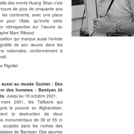
elle des monts Huang Shan c’est
rcours de plus de cinquante ans
s les continents, avec une place
iée pour l’Asie, qu’invite cette
ion rétrospective sur l’œuvre du
aphe Marc Riboud.
sition qui marque aussi l’entrée
tégralité de son œuvre dans les
ions nationales, conformément à
ait.
e Rigollet
r aussi au musée Guimet : Des
 et des hommes : Bamiyan 20
ès
. Jusqu’au 18 octobre 2021.
mars 2001, les Talibans qui
 pris le pouvoir en Afghanistan,
aient la destruction de deux
as monumentaux de 38 et 55 m
, sculptés dans les roches des
falaises de Bamiyan. Des œuvres