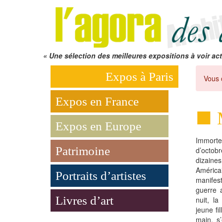
« Une sélection des meilleures expositions à voir act
Expos à Paris
Vous 
Expos en France
Expos en Europe
Immorte
Patrimoine
d’octo
dizain
América
Portraits d’artistes
manifest
guerre 
Livres d’art
nuit, l
jeune fi
main, s