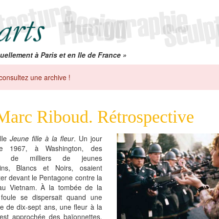
uellement à Paris et en Ile de France »
consultez une archive !
Marc Riboud. Rétrospective
lle
Jeune fille à la fleur
. Un jour
bre 1967, à Washington, des
es de milliers de jeunes
ins, Blancs et Noirs, osaient
er devant le Pentagone contre la
au Vietnam. À la tombée de la
a foule se dispersait quand une
lle de dix-sept ans, une fleur à la
’est approchée des baïonnettes.