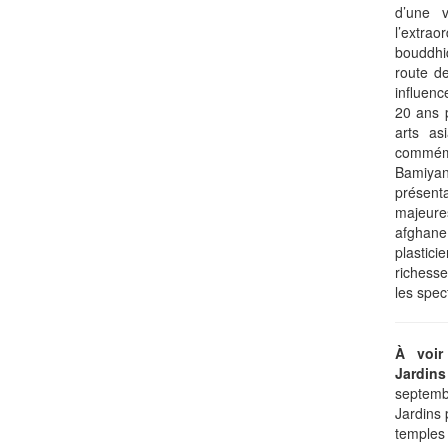
d’une v
l’extr
bouddhiq
route de
inﬂuenc
20 ans 
arts as
commémo
Bamiya
présent
majeure
afgha
plastic
richess
les spec
À voir
Jardins
septemb
Jardins 
temples