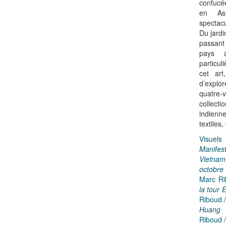
confucée
en Asi
spectacu
Du jard
passant
pays a
particul
cet art
d’explo
quatre
collec
indienn
textiles
Visuel
Manife
Vietnam
octobre
Marc R
la tour E
Riboud 
Huang 
Riboud 