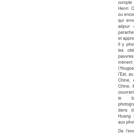
compte 
Henri C
ou enco
qui env
séjour
parachev
et appre
Il y ph
les cit
pauvres
mènent 
(Yougosl
l’Est, a
Chine, 
Chine, 
couvran
le b
photogr
dans d
Huang 
aux phot
De l’im