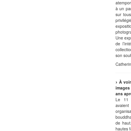
atempor
à un pa
sur tou
privilég
exposit
photogr
Une expo
de l’in
collect
son souh
Catherin
À voi
images
ans apr
Le 11 
avaient
organis
bouddh
de haut
hautes 