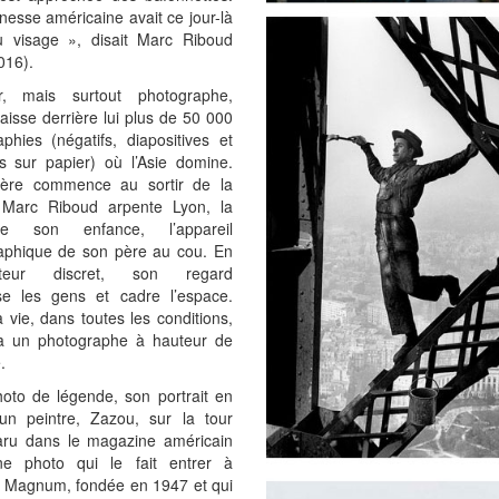
nesse américaine avait ce jour-là
 visage », disait Marc Riboud
016).
r, mais surtout photographe,
aisse derrière lui plus de 50 000
phies (négatifs, diapositives et
s sur papier) où l’Asie domine.
ière commence au sortir de la
 Marc Riboud arpente Lyon, la
de son enfance, l’appareil
aphique de son père au cou. En
ateur discret, son regard
e les gens et cadre l’espace.
 vie, dans toutes les conditions,
era un photographe à hauteur de
.
hoto de légende, son portrait en
un peintre, Zazou, sur la tour
 paru dans le magazine américain
ne photo qui le fait entrer à
e Magnum, fondée en 1947 et qui