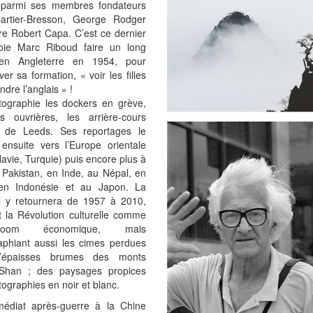
parmi ses membres fondateurs
artier-Bresson, George Rodger
re Robert Capa. C’est ce dernier
oie Marc Riboud faire un long
 en Angleterre en 1954, pour
er sa formation, « voir les filles
ndre l’anglais » !
otographie les dockers en grève,
és ouvrières, les arrière-cours
 de Leeds. Ses reportages le
ensuite vers l’Europe orientale
avie, Turquie) puis encore plus à
u Pakistan, en Inde, au Népal, en
en Indonésie et au Japon. La
il y retournera de 1957 à 2010,
t la Révolution culturelle comme
oom économique, mais
aphiant aussi les cimes perdues
’épaisses brumes des monts
Shan ; des paysages propices
ographies en noir et blanc.
médiat après-guerre à la Chine