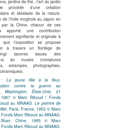
ns, jardins de thé...l’art du jardin
e procède d’une création
laire et idéalisée de la nature.
in de l’Inde moghole au Japon en
 par la Chine, chacun de ces
 apporté une contribution
ièrement signifiante et originale à
, que l’exposition se propose
rer à travers un florilège de
-vingt œuvres issues des
tions du musée (miniatures
es, estampes, photographies,
, céramiques).
s :
La jeune fille à la fleur,
station contre la guerre au
, Washington, États-Unis, 21
 1967
© Marc Riboud / Fonds
iboud au MNAAG.
Le peintre de
iffel
, Paris, France, 1953 © Marc
/ Fonds Marc Riboud au MNAAG.
Shan
, Chine, 1985 © Marc
/ Fonds Marc Riboud au MNAAG.