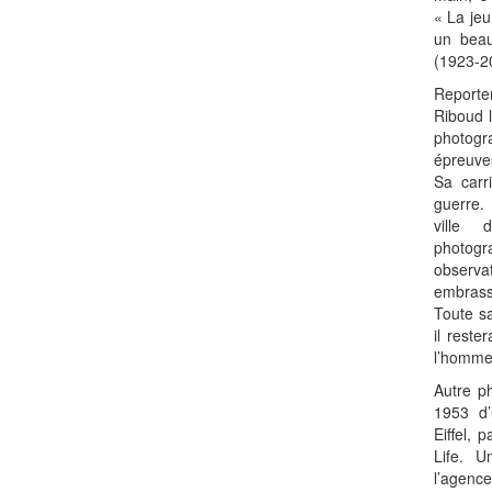
« La jeu
un beau
(1923-2
Reporte
Riboud l
photogra
épreuve
Sa carr
guerre.
ville 
photogr
observ
embrass
Toute sa
il rest
l’homme
Autre p
1953 d’
Eiffel,
Life. U
l’agenc