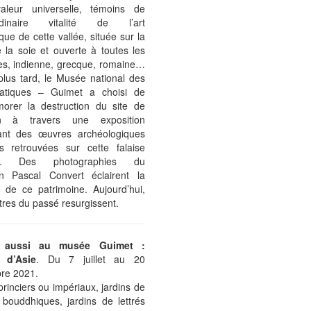
aleur universelle, témoins de
aordinaire vitalité de l’art
ue de cette vallée, située sur la
 la soie et ouverte à toutes les
es, indienne, grecque, romaine…
plus tard, le Musée national des
iatiques – Guimet a choisi de
rer la destruction du site de
n à travers une exposition
ant des œuvres archéologiques
s retrouvées sur cette falaise
ne. Des photographies du
ien Pascal Convert éclairent la
e de ce patrimoine. Aujourd’hui,
tres du passé resurgissent.
 aussi au musée Guimet :
 d’Asie
. Du 7 juillet au 20
re 2021.
princiers ou impériaux, jardins de
 bouddhiques, jardins de lettrés