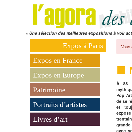
« Une sélection des meilleures expositions à voir act
Expos à Paris
Vous 
Expos en France
Expos en Europe
À 88 a
Patrimoine
mythiq
Pop Art
de se r
Portraits d’artistes
et touj
expose
Livres d’art
trenta
grande 
avec se