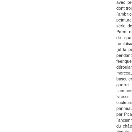
avec pr
dont tro
l’ambi
peinture
série de
Parmi 
de qua
réminis
(et la 
pendan
féeriqu
déroul
morce
basculen
guerre
flammes
ivresse
couleur
pannea
par Pic
l’ancie
du chât
depuis