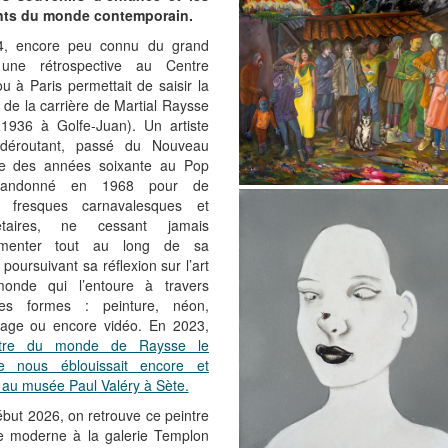
nts du monde contemporain.
4, encore peu connu du grand
 une rétrospective au Centre
 à Paris permettait de saisir la
é de la carrière de Martial Raysse
1936 à Golfe-Juan). Un artiste
 déroutant, passé du Nouveau
e des années soixante au Pop
bandonné en 1968 pour de
s fresques carnavalesques et
étaires, ne cessant jamais
rimenter tout au long de sa
, poursuivant sa réflexion sur l’art
onde qui l’entoure à travers
ntes formes : peinture, néon,
age ou encore vidéo. En 2023,
âtre du monde de Raysse le
te nous éblouissait encore et
 au musée Paul Valéry à Sète.
but 2026, on retrouve ce peintre
ie moderne à la galerie Templon