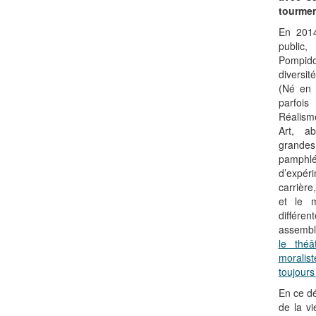
tourme
En 201
public,
Pompidou
diversit
(Né en 
parfois
Réalism
Art, a
grande
pamphl
d’expé
carrière
et le m
différe
assembl
le thé
moralis
toujours
En ce dé
de la v