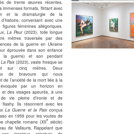
ès de trente œuvres récentes,
is immenses formats, flirtant avec
tion et la dramaturgie de la
 d’histoire, conversant avec une
 figures féminines allégoriques.
eux,
La Peur
(2023), toile longue
tre mètres traversée par des
cences de la guerre en Ukraine
peur éprouvée dans son enfance
t la guerre) et son pendant
e
La Paix
(2023), vaste fresque se
ant sur cinq mètres. Deux
aux de bravoure qui nous
t de l’anxiété de la mort liée à la
 évoquée par un horizon en
 et des visages apeurés, à une
 de vie pleine d’ironie et de
s flashy. Ils résonnent avec les
ux
La Guerre et la Paix
conçus
asso en 1959 pour les voutes de
e
nne chapelle romane (XII
siècle)
eau de Vallauris. Rappelant que
 son iconique relecture de