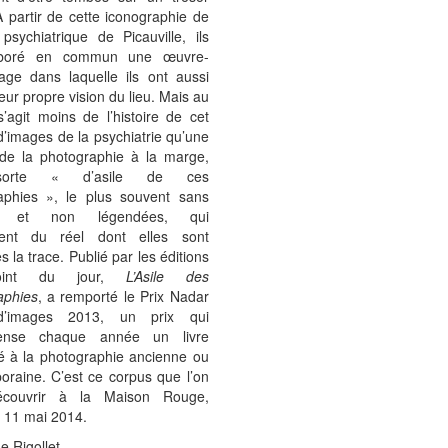
À partir de cette iconographie de
l psychiatrique de Picauville, ils
aboré en commun une œuvre-
age dans laquelle ils ont aussi
leur propre vision du lieu. Mais au
l s’agit moins de l’histoire de cet
 d’images de la psychiatrie qu’une
e de la photographie à la marge,
orte « d’asile de ces
aphies », le plus souvent sans
rs et non légendées, qui
nent du réel dont elles sont
 la trace. Publié par les éditions
int du jour,
L’Asile des
aphies
, a remporté le Prix Nadar
’images 2013, un prix qui
ense chaque année un livre
é à la photographie ancienne ou
oraine. C’est ce corpus que l’on
écouvrir à la Maison Rouge,
 11 mai 2014.
e Rigollet