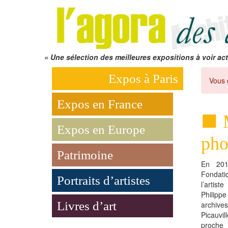
« Une sélection des meilleures expositions à voir act
Expos à Paris
Vous 
Expos en France
Expos en Europe
pho
Patrimoine
En 201
Fondat
Portraits d’artistes
l’artist
Philippe
Livres d’art
archive
Picauvil
proche