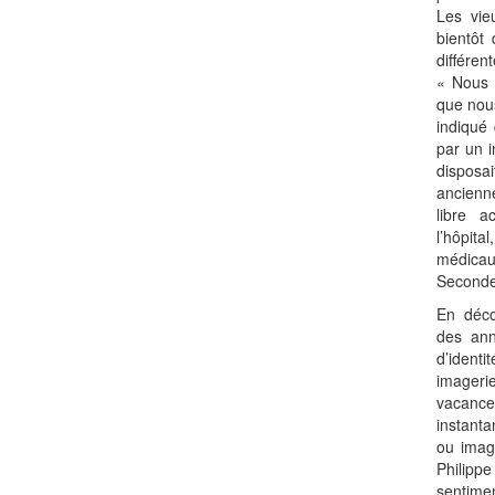
Les vie
bientôt 
différen
« Nous 
que nou
indiqué
par un i
disposa
ancienn
libre a
l’hôpit
médica
Seconde
En déco
des ann
d’identi
imager
vacanc
instanta
ou image
Philipp
sentime