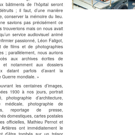
ux bâtiments de l’hôpital seront
détruits ; il faut, d’une manière
te, conserver la mémoire du lieu.
ne savions pas précisément ce
s trouverions mais on nous avait
 qu’un service audiovisuel animé
nfirmier passionné, Léon Faligot,
it de films et de photographies
es ; parallèlement, nous aurions
ccès aux archives écrites de
al, et notamment aux dossiers
ux datant parfois d’avant la
 Guerre mondiale. »
uvrant les centaines d’images,
ées 1930 à nos jours, portrait
té, photographie d’architecture,
ie médicale, photographie de
es, reportage de presse,
nés domestiques, cartes postales
s officielles, Mathieu Pernot et
e Artières ont immédiatement le
nt d’être tombés sur un trésor