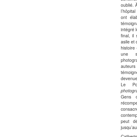
oublié. 
l’hôpita
ont él
témoign
intégré 
final, i
asile et
histoir
une s
photogr
auteu
témoig
devenues
Le Po
photogr
Gens d
récomp
consacr
contemp
peut d
jusqu’au
Catherin