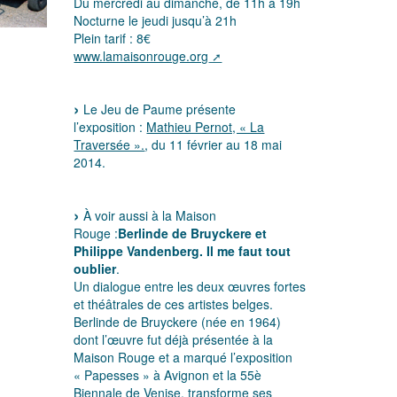
Du mercredi au dimanche, de 11h à 19h
Nocturne le jeudi jusqu’à 21h
Plein tarif : 8€
www.lamaisonrouge.org
Le Jeu de Paume présente
l’exposition :
Mathieu Pernot, « La
Traversée ».
, du 11 février au 18 mai
2014.
À voir aussi à la Maison
Rouge :
Berlinde de Bruyckere et
Philippe Vandenberg. Il me faut tout
oublier
.
Un dialogue entre les deux œuvres fortes
et théâtrales de ces artistes belges.
Berlinde de Bruyckere (née en 1964)
dont l’œuvre fut déjà présentée à la
Maison Rouge et a marqué l’exposition
« Papesses » à Avignon et la 55è
Biennale de Venise, transforme ses