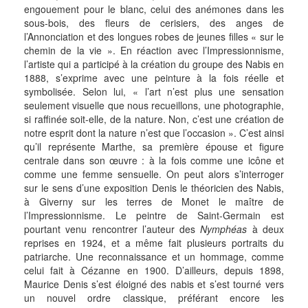
engouement pour le blanc, celui des anémones dans les
sous-bois, des fleurs de cerisiers, des anges de
l’Annonciation et des longues robes de jeunes filles « sur le
chemin de la vie ». En réaction avec l’Impressionnisme,
l’artiste qui a participé à la création du groupe des Nabis en
1888, s’exprime avec une peinture à la fois réelle et
symbolisée. Selon lui, « l’art n’est plus une sensation
seulement visuelle que nous recueillons, une photographie,
si raffinée soit-elle, de la nature. Non, c’est une création de
notre esprit dont la nature n’est que l’occasion ». C’est ainsi
qu’il représente Marthe, sa première épouse et figure
centrale dans son œuvre : à la fois comme une icône et
comme une femme sensuelle. On peut alors s’interroger
sur le sens d’une exposition Denis le théoricien des Nabis,
à Giverny sur les terres de Monet le maître de
l’Impressionnisme. Le peintre de Saint-Germain est
pourtant venu rencontrer l’auteur des
Nymphéas
à deux
reprises en 1924, et a même fait plusieurs portraits du
patriarche. Une reconnaissance et un hommage, comme
celui fait à Cézanne en 1900. D’ailleurs, depuis 1898,
Maurice Denis s’est éloigné des nabis et s’est tourné vers
un nouvel ordre classique, préférant encore les