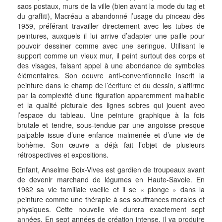
sacs postaux, murs de la ville (bien avant la mode du tag et
du graffiti), Macréau a abandonné l’usage du pinceau dès
1959, préférant travailler directement avec les tubes de
peintures, auxquels il lui arrive d’adapter une paille pour
pouvoir dessiner comme avec une seringue. Utilisant le
support comme un vieux mur, il peint surtout des corps et
des visages, faisant appel à une abondance de symboles
élémentaires. Son oeuvre anti-conventionnelle inscrit la
peinture dans le champ de l’écriture et du dessin, s’affirme
par la complexité d’une figuration apparemment malhabile
et la qualité picturale des lignes sobres qui jouent avec
l’espace du tableau. Une peinture graphique à la fois
brutale et tendre, sous-tendue par une angoisse presque
palpable issue d’une enfance malmenée et d’une vie de
bohème. Son œuvre a déjà fait l’objet de plusieurs
rétrospectives et expositions.
Enfant, Anselme Boix-Vives est gardien de troupeaux avant
de devenir marchand de légumes en Haute-Savoie. En
1962 sa vie familiale vacille et il se « plonge » dans la
peinture comme une thérapie à ses souffrances morales et
physiques. Cette nouvelle vie durera exactement sept
années. En sept années de création intense, il va produire