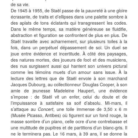
de sa vie.
De 1945 à 1955, de Staël passe de la pauvreté à une gloire
écrasante, de traits et d’ellipses dans une palette sombre à
des aplats de tons éclatants qui transgressent les codes.
Dans le même temps, sa matière généreuse se fluidifie,
abstraction et figuration se confrontent de plus en plus. De
Staël travaille avec acharnement, sur plusieurs toiles à la
fois, dans un perpétuel dépassement de soi. Un duel se
joue entre évidence et incertitude. À côté des paysages,
des natures mortes, des joueurs de foot et des musiciens,
des nus surgissent aussi qui hantent son univers pictural
comme les témoins muets d’un amour sans issue. À la
lecture des lettres que de Staël envoie à son marchand
Jacques Dubourg, au collectionneur Douglas Cooper, à son
amie de jeunesse Madeleine Haupert, une évidence
s’impose : de Staël vit un enfer, celui du doute et de
l’impuissance à satisfaire sa soif d’absolu. Mi-mars, il
s’attaque au
Concert
, une toile immense de 3,50 x 6 m
(Musée Picasso, Antibes) où figurent sur un fond rouge, la
masse sombre d’un piano, celle ocre d’une contrebasse et
une multitude de pupitres et de partitions d’un blanc-gris. Il
ne le terminera pas. Le 16 mars, à 39 ans, il se donne la