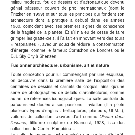
milieu modeste, fou de dessins et d’aéronautique devenu
génial bâtisseur couvert de prix internationaux (dont le
Pritzker en 1999) et sur tous les principes qui fondent son
architecture dont la pratique a débuté dans les années
1960, coïncidant avec ses premiers signes de conscience
de la fragilité de la planète. Et s’il n’a eu de cesse de faire
grimper les gratte-ciels, il l’a fait en innovant vers des tours
« respirantes », avec un souci de réduire la consommation
d’énergie, comme le fameux Cornichon de Londres ou le
DJL Sky City à Shenzen.
Fusionner architecture, urbanisme, art et nature
Toute conception pour lui commençant par une esquisse,
on découvre dans la première salle de l’exposition des
centaines de dessins et carnets de croquis, ainsi qu’une
série de photographies de détails d’architectures, comme
autant de références iconographiques. La salle centrale du
parcours est dédiée à ses passions : aviation (il a piloté
plusieurs types d’engins : hélicoptères, planeurs, ULM...),
voitures de collection, œuvres d’art comme
Oiseau dans
l’espace
, filiforme sculpture de Brancusi, 1928, issu des
collections du Centre Pompidou…
La suite du parcours est organisée par centres d’intérêt.