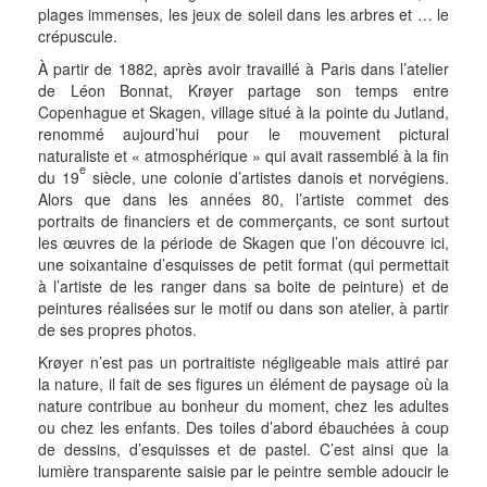
plages immenses, les jeux de soleil dans les arbres et … le
crépuscule.
À partir de 1882, après avoir travaillé à Paris dans l’atelier
de Léon Bonnat, Krøyer partage son temps entre
Copenhague et Skagen, village situé à la pointe du Jutland,
renommé aujourd’hui pour le mouvement pictural
naturaliste et « atmosphérique » qui avait rassemblé à la fin
e
du 19
siècle, une colonie d’artistes danois et norvégiens.
Alors que dans les années 80, l’artiste commet des
portraits de financiers et de commerçants, ce sont surtout
les œuvres de la période de Skagen que l’on découvre ici,
une soixantaine d’esquisses de petit format (qui permettait
à l’artiste de les ranger dans sa boite de peinture) et de
peintures réalisées sur le motif ou dans son atelier, à partir
de ses propres photos.
Krøyer n’est pas un portraitiste négligeable mais attiré par
la nature, il fait de ses figures un élément de paysage où la
nature contribue au bonheur du moment, chez les adultes
ou chez les enfants. Des toiles d’abord ébauchées à coup
de dessins, d’esquisses et de pastel. C’est ainsi que la
lumière transparente saisie par le peintre semble adoucir le