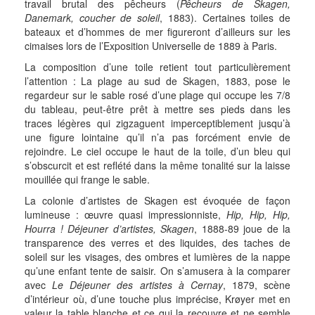
travail brutal des pêcheurs (
Pêcheurs de Skagen,
Danemark, coucher de soleil
, 1883). Certaines toiles de
bateaux et d’hommes de mer figureront d’ailleurs sur les
cimaises lors de l’Exposition Universelle de 1889 à Paris.
La composition d’une toile retient tout particulièrement
l’attention : La plage au sud de Skagen, 1883, pose le
regardeur sur le sable rosé d’une plage qui occupe les 7/8
du tableau, peut-être prêt à mettre ses pieds dans les
traces légères qui zigzaguent imperceptiblement jusqu’à
une figure lointaine qu’il n’a pas forcément envie de
rejoindre. Le ciel occupe le haut de la toile, d’un bleu qui
s’obscurcit et est reflété dans la même tonalité sur la laisse
mouillée qui frange le sable.
La colonie d’artistes de Skagen est évoquée de façon
lumineuse : œuvre quasi impressionniste,
Hip, Hip, Hip,
Hourra ! Déjeuner d’artistes, Skagen
, 1888-89 joue de la
transparence des verres et des liquides, des taches de
soleil sur les visages, des ombres et lumières de la nappe
qu’une enfant tente de saisir. On s’amusera à la comparer
avec
Le Déjeuner des artistes à Cernay
, 1879, scène
d’intérieur où, d’une touche plus imprécise, Krøyer met en
valeur la table blanche et ce qui la recouvre et ne semble