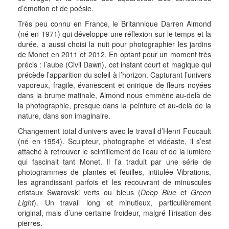
d’émotion et de poésie.
Très peu connu en France, le Britannique Darren Almond
(né en 1971) qui développe une réflexion sur le temps et la
durée, a aussi choisi la nuit pour photographier les jardins
de Monet en 2011 et 2012. En optant pour un moment très
précis : l’aube (Civil Dawn), cet instant court et magique qui
précède l’apparition du soleil à l’horizon. Capturant l’univers
vaporeux, fragile, évanescent et onirique de fleurs noyées
dans la brume matinale, Almond nous emmène au-delà de
la photographie, presque dans la peinture et au-delà de la
nature, dans son imaginaire.
Changement total d’univers avec le travail d’Henri Foucault
(né en 1954). Sculpteur, photographe et vidéaste, il s’est
attaché à retrouver le scintillement de l’eau et de la lumière
qui fascinait tant Monet. Il l’a traduit par une série de
photogrammes de plantes et feuilles, intitulée Vibrations,
les agrandissant parfois et les recouvrant de minuscules
cristaux Swarovski verts ou bleus (
Deep Blue
et
Green
Light
). Un travail long et minutieux, particulièrement
original, mais d’une certaine froideur, malgré l’irisation des
pierres.