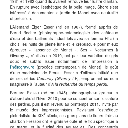
1981 et 1982 quand ils avaient retrouvé leur lustre d’antan.
En rupture avec l’esthétique de la belle image, Shore s’est
intéressé à documenter le jardin de Monet avec neutralité
et précision.
L’Allemand Elger Esser (né en 1967), formé auprès de
Bernd Becher (photographe-entomologiste des châteaux
d’eau et des bâtiments industriels avec sa femme Hilla) a
choisi les nuits de pleine lune et le crépuscule pour mieux
éprouver « l’absence de Monet ». Ses « Nocturnes à
Giverny », réalisés en 2010, ont par leur variation de gris
doux et subtils issue notamment de l’impression à
l’héliogravure
(procédé contemporain de Monet), le goût
d’une madeleine de Proust. Esser a d’ailleurs intitulé une
de ses séries
Combray (Giverny I-V)
, empruntant ce nom
imaginaire à l’auteur d’
À la recherche du temps perdu
.
Bernard Plossu (né en 1945), photographe-migrateur, a
d’abord choisi l’hiver 2010 pour se concentrer sur l’ossature
des jardins, puis il est revenu au printemps 2011, invité par
le musée des Impressionnistes. Revisitant l’esthétique
e
pictorialiste du XIX
siècle, ses gros plans de fleurs tirés au
charbon Fresson ont le grain velouté et le flou spécifique à
ce tirage, et la fluidité des aquarelles. Des concentrés