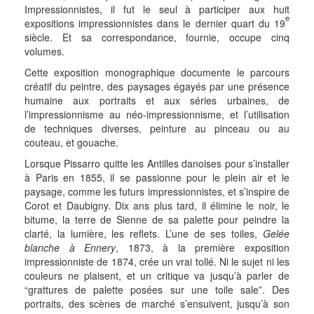
Impressionnistes, il fut le seul à participer aux huit
e
expositions impressionnistes dans le dernier quart du 19
siècle. Et sa correspondance, fournie, occupe cinq
volumes.
Cette exposition monographique documente le parcours
créatif du peintre, des paysages égayés par une présence
humaine aux portraits et aux séries urbaines, de
l’impressionnisme au néo-impressionnisme, et l’utilisation
de techniques diverses, peinture au pinceau ou au
couteau, et gouache.
Lorsque Pissarro quitte les Antilles danoises pour s’installer
à Paris en 1855, il se passionne pour le plein air et le
paysage, comme les futurs impressionnistes, et s’inspire de
Corot et Daubigny. Dix ans plus tard, il élimine le noir, le
bitume, la terre de Sienne de sa palette pour peindre la
clarté, la lumière, les reflets. L’une de ses toiles,
Gelée
blanche à Ennery
, 1873, à la première exposition
impressionniste de 1874, crée un vrai tollé. Ni le sujet ni les
couleurs ne plaisent, et un critique va jusqu’à parler de
“grattures de palette posées sur une toile sale”. Des
portraits, des scènes de marché s’ensuivent, jusqu’à son