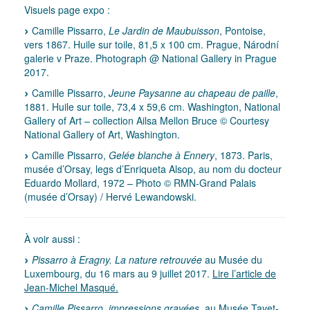
Visuels page expo :
Camille Pissarro,
Le Jardin de Maubuisson
, Pontoise,
vers 1867. Huile sur toile, 81,5 x 100 cm. Prague, Národní
galerie v Praze. Photograph @ National Gallery in Prague
2017.
Camille Pissarro,
Jeune Paysanne au chapeau de paille
,
1881. Huile sur toile, 73,4 x 59,6 cm. Washington, National
Gallery of Art – collection Ailsa Mellon Bruce © Courtesy
National Gallery of Art, Washington.
Camille Pissarro,
Gelée blanche à Ennery
, 1873. Paris,
musée d’Orsay, legs d’Enriqueta Alsop, au nom du docteur
Eduardo Mollard, 1972 – Photo © RMN-Grand Palais
(musée d’Orsay) / Hervé Lewandowski.
À voir aussi :
Pissarro à Eragny. La nature retrouvée
au Musée du
Luxembourg, du 16 mars au 9 juillet 2017.
Lire l’article de
Jean-Michel Masqué.
Camille Pissarro, impressions gravées
, au Musée Tavet-