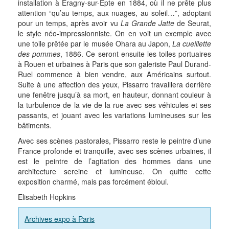
installation à Eragny-sur-Epte en 1884, où il ne prête plus
attention “qu’au temps, aux nuages, au soleil…”, adoptant
pour un temps, après avoir vu
La Grande Jatte
de Seurat,
le style néo-impressionniste. On en voit un exemple avec
une toile prêtée par le musée Ohara au Japon,
La cueillette
des pommes
, 1886. Ce seront ensuite les toiles portuaires
à Rouen et urbaines à Paris que son galeriste Paul Durand-
Ruel commence à bien vendre, aux Américains surtout.
Suite à une affection des yeux, Pissarro travaillera derrière
une fenêtre jusqu’à sa mort, en hauteur, donnant couleur à
la turbulence de la vie de la rue avec ses véhicules et ses
passants, et jouant avec les variations lumineuses sur les
bâtiments.
Avec ses scènes pastorales, Pissarro reste le peintre d’une
France profonde et tranquille, avec ses scènes urbaines, il
est le peintre de l’agitation des hommes dans une
architecture sereine et lumineuse. On quitte cette
exposition charmé, mais pas forcément ébloui.
Elisabeth Hopkins
Archives expo à Paris