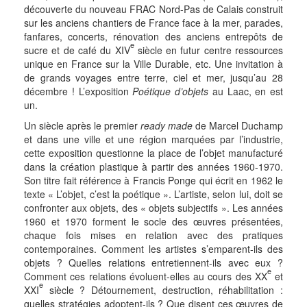
découverte du nouveau FRAC Nord-Pas de Calais construit
sur les anciens chantiers de France face à la mer, parades,
fanfares, concerts, rénovation des anciens entrepôts de
e
sucre et de café du XIV
siècle en futur centre ressources
unique en France sur la Ville Durable, etc. Une invitation à
de grands voyages entre terre, ciel et mer, jusqu’au 28
décembre ! L’exposition
Poétique d’objets
au Laac, en est
un.
Un siècle après le premier
ready made
de Marcel Duchamp
et dans une ville et une région marquées par l’industrie,
cette exposition questionne la place de l’objet manufacturé
dans la création plastique à partir des années 1960-1970.
Son titre fait référence à Francis Ponge qui écrit en 1962 le
texte « L’objet, c’est la poétique ». L’artiste, selon lui, doit se
confronter aux objets, des « objets subjectifs ». Les années
1960 et 1970 forment le socle des œuvres présentées,
chaque fois mises en relation avec des pratiques
contemporaines. Comment les artistes s’emparent-ils des
objets ? Quelles relations entretiennent-ils avec eux ?
e
Comment ces relations évoluent-elles au cours des XX
et
e
XXI
siècle ? Détournement, destruction, réhabilitation :
quelles stratégies adoptent-ils ? Que disent ces œuvres de