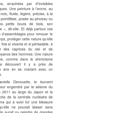
es, arrachées par d’invisibles
ques. Une peinture à l’encre, au
noix, fluide, légère, précise, à la
pointilliste, posée au pinceau ou
es petits bouts de bois, son
re », dit-elle. Et déjà partout ces
s d’assemblages pour renouer le
emps, protéger cette nature qu’elle
 fois si vivante et si périssable, à
i des caprices du ciel et de
voyance des hommes. Une nature
sée, comme dans le shintoïsme
e a découvert il y a près de
te ans en se mariant avec un
s.
nielle Denouette, le tsunami
teur engendré par le séisme du
 2011 au large du Japon et la
ophe de la centrale nucléaire de
ma qui a suivi fut une blessure
qu’elle ne pouvait laisser sans
lle aurait pu peindre de grandes