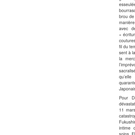
esseulé
bourras
brou de 
manière 
avec d
« écritu
couture
fil du t
sent à la
la merc
l’impré
sacrali
qu’ell
quaran
Japonai
Pour Da
dévasta
11 mars
catastr
Fukushi
intime 
soins. E