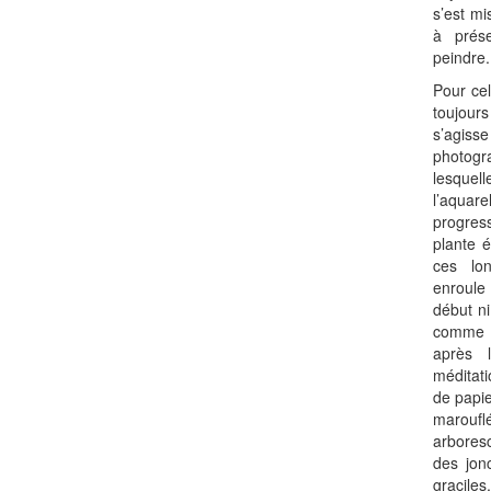
s’est m
à prés
peindre.
Pour cel
toujours
s’agiss
photogr
lesque
l’aquar
progre
plante 
ces lon
enroule 
début ni
comme 
après l
méditati
de papi
maroufl
arbores
des jon
graciles