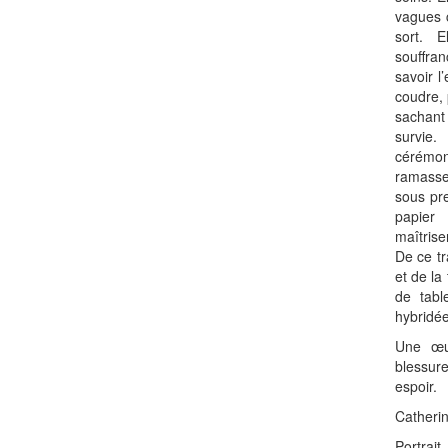
vagues 
sort. E
souffra
savoir l
coudre, 
sachan
survie
cérémon
ramasser
sous pre
papier
maîtrise
De ce tr
et de la
de tabl
hybridée
Une œu
blessure
espoir.
Catherin
Portrai