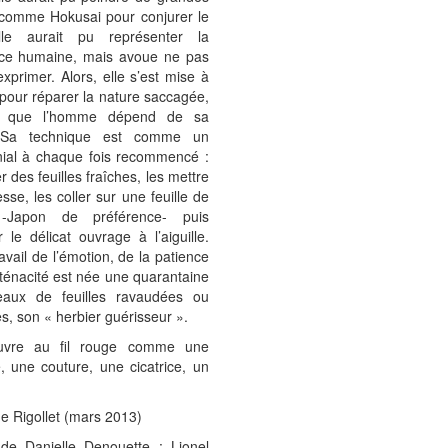
comme Hokusai pour conjurer le
lle aurait pu représenter la
nce humaine, mais avoue ne pas
’exprimer. Alors, elle s’est mise à
pour réparer la nature saccagée,
t que l’homme dépend de sa
. Sa technique est comme un
ial à chaque fois recommencé :
 des feuilles fraîches, les mettre
sse, les coller sur une feuille de
 -Japon de préférence- puis
r le délicat ouvrage à l’aiguille.
avail de l’émotion, de la patience
 ténacité est née une quarantaine
eaux de feuilles ravaudées ou
s, son « herbier guérisseur ».
vre au fil rouge comme une
, une couture, une cicatrice, un
e Rigollet (mars 2013)
t de Danielle Denouette : Lionel