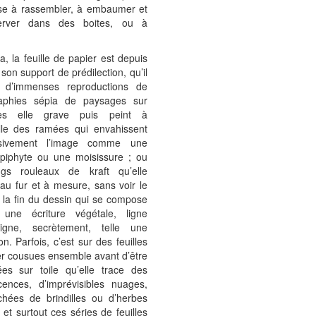
ise à rassembler, à embaumer et
erver dans des boites, ou à
a, la feuille de papier est depuis
 son support de prédilection, qu’il
e d’immenses reproductions de
aphies sépia de paysages sur
lles elle grave puis peint à
elle des ramées qui envahissent
ssivement l’image comme une
épiphyte ou une moisissure ; ou
gs rouleaux de kraft qu’elle
au fur et à mesure, sans voir le
 la fin du dessin qui se compose
une écriture végétale, ligne
igne, secrètement, telle une
on. Parfois, c’est sur des feuilles
er cousues ensemble avant d’être
ées sur toile qu’elle trace des
cences, d’imprévisibles nuages,
chées de brindilles ou d’herbes
, et surtout ces séries de feuilles