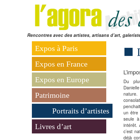
Rencontres avec des artistes, artisans d’art, galerist
Expos à Paris
Expos en France
L’impo
Expos en Europe
Du plu
Daniell
nature. 
Patrimoine
consolat
penchai
Portraits d’artistes
un être 
seule à
intérêt.
Livres d’art
c’est na
déjà com