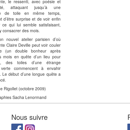
nte, le ressenti, avec poésie et
lité, attaquant jusqu’à une
ine de toile en même temps,
t d’être surprise et de voir enfin
 ce qui lui semble satisfaisant,
 y consacrer des mois.
n nouvel atelier parisien d’où
nte Claire Deville peut voir couler
ne (un double bonheur après
rs mois en quête d’un lieu pour
e), des toiles d’une étrange
é verte commencent à envahir
e. Le début d’une longue quête a
cé.
e Rigollet (octobre 2009)
aphies Sacha Lenormand
Nous suivre