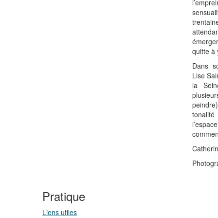
l’emprei
sensua
trenta
attendan
émerger
quitte à
Dans so
Lise Sai
la Sei
plusieu
peindr
tonalit
l’espac
commen
Catherin
Photogr
Pratique
Liens utiles