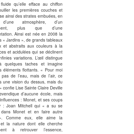
fluide qu’elle efface au chiffon
ouiller les premières couches et
se ainsi des strates embuées, en
 d’une atmosphère, d’un
ment, plus que d’une
tation. Ainsi est née en 2008 la
s « Jardins », de grands tableaux
x et abstraits aux couleurs à la
ces et acidulées qui se déclinent
nfinies variations. L’œil distingue
à quelques taches et imagine
s éléments flottants. « Pour moi
 pas de l’eau, mais de l’air, ce
as une vision du dessus, mais du
 confie Lise Sainte Claire Deville
revendique d’aucune école, mais
 influences : Monet, et ses coups
 : Joan Mitchell qui « a su se
 dans Monet et en faire autre
». Comme eux, elle aime la
 et la nature dont elle cherche
ment à retrouver l’essence,