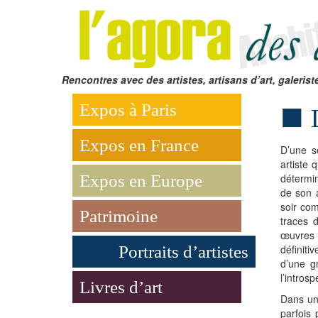
Rencontres avec des artistes, artisans d’art, galerist
Expos à Paris
Expos en France
D’une se
artiste q
Expos en Europe
détermin
de son a
soir com
Patrimoine
traces 
œuvres
Portraits d’artistes
définit
d’une gr
l’introsp
Livres d’art
Dans une
parfois 