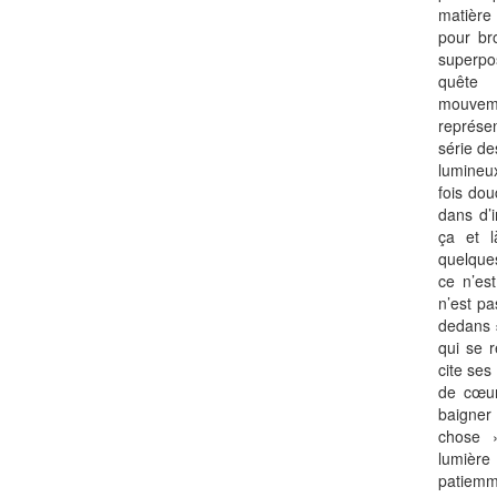
matière 
pour br
superpo
quête
mouve
représen
série de
lumineu
fois dou
dans d’i
ça et l
quelque
ce n’est
n’est p
dedans »
qui se 
cite ses
de cœur
baigner
chose 
lumière
patiem