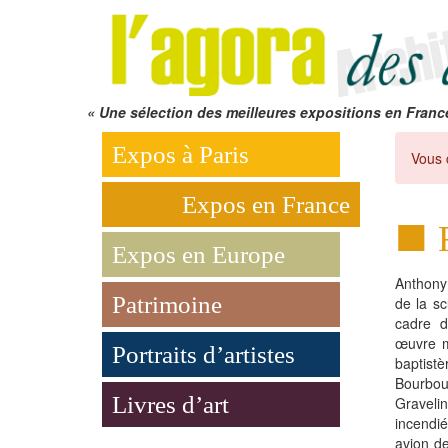
« Une sélection des meilleures expositions en Franc
Expos à Paris
Vous 
Expos en France
Expos en Europe
Anthony
Patrimoine
de la sc
cadre 
œuvre m
Portraits d’artistes
baptist
Bourbou
Livres d’art
Gravel
incendi
avion de