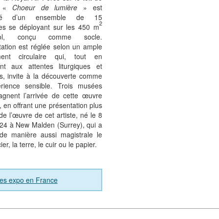
e. «
Choeur de lumière
» est
sé d’un ensemble de 15
2
res se déployant sur les 450 m
l, conçu comme socle.
tation est réglée selon un ample
ent circulaire qui, tout en
nt aux attentes liturgiques et
es, invite à la découverte comme
érience sensible. Trois musées
gnent l’arrivée de cette œuvre
 en offrant une présentation plus
de l’œuvre de cet artiste, né le 8
24 à New Malden (Surrey), qui a
 de manière aussi magistrale le
cier, la terre, le cuir ou le papier.
ves expo en France