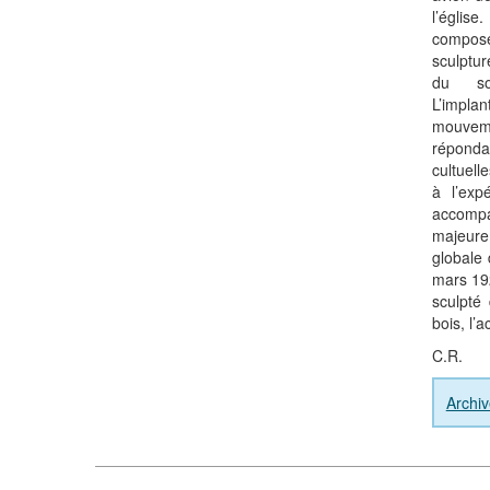
l’églis
compo
sculptu
du so
L’implan
mouvem
réponda
cultuell
à l’exp
accompa
majeure,
globale 
mars 19
sculpté
bois, l’a
C.R.
Archi