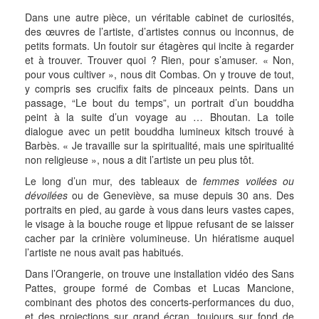
Dans une autre pièce, un véritable cabinet de curiosités,
des œuvres de l’artiste, d’artistes connus ou inconnus, de
petits formats. Un foutoir sur étagères qui incite à regarder
et à trouver. Trouver quoi ? Rien, pour s’amuser. « Non,
pour vous cultiver », nous dit Combas. On y trouve de tout,
y compris ses crucifix faits de pinceaux peints. Dans un
passage, “Le bout du temps”, un portrait d’un bouddha
peint à la suite d’un voyage au … Bhoutan. La toile
dialogue avec un petit bouddha lumineux kitsch trouvé à
Barbès. « Je travaille sur la spiritualité, mais une spiritualité
non religieuse », nous a dit l’artiste un peu plus tôt.
Le long d’un mur, des tableaux de
femmes voilées ou
dévoilées
ou de Geneviève, sa muse depuis 30 ans. Des
portraits en pied, au garde à vous dans leurs vastes capes,
le visage à la bouche rouge et lippue refusant de se laisser
cacher par la crinière volumineuse. Un hiératisme auquel
l’artiste ne nous avait pas habitués.
Dans l’Orangerie, on trouve une installation vidéo des Sans
Pattes, groupe formé de Combas et Lucas Mancione,
combinant des photos des concerts-performances du duo,
et des projections sur grand écran, toujours sur fond de