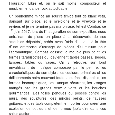
Figuration Libre et, on le sait moins, compositeur et
musicien tendance rock autodidacte.
Un bonhomme mince au sourire timide tout de blanc vêtu,
dansant sur place, et je m’éloigne et je virevolte et je
reviens et je ne termine pas ma phrase, tel est Combas ce
er
1
juin 2017, lors de l’inauguration de son exposition, nous
entrainant de pièce en pièce à la découverte de ses
“meubles déjantés”, créés avec l’aide d’un ami à la tête
d’une entreprise d’usinage de pièces d’aluminium pour
l’aéronautique. Combas dessine le meuble puis peint les
formes tarabiscotées qui deviennent tables basses, sièges,
lampes, tables ou vases. On y retrouve, sur fond
envahissant de musique composée par le peintre, les
caractéristiques de son style : les couleurs primaires et les
délinéaments noirs couvrant toute la surface disponible, les
formes biomorphiques, l’œil unique récurrent, les visages
mangés par les grands yeux ouverts et les bouches
gourmandes. Des toiles pendues ou posées contre les
murs, des sculptures, des miroirs peints, de fausses
guitares, et des tapis complètent le mobilier pour créer une
explosion de couleurs et de formes jubilatoire dans ces
salles austères.