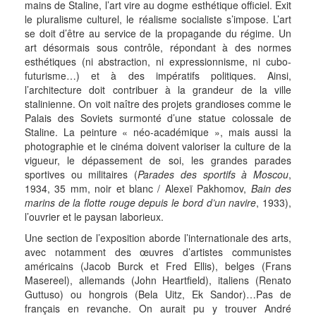
mains de Staline, l’art vire au dogme esthétique officiel. Exit
le pluralisme culturel, le réalisme socialiste s’impose. L’art
se doit d’être au service de la propagande du régime. Un
art désormais sous contrôle, répondant à des normes
esthétiques (ni abstraction, ni expressionnisme, ni cubo-
futurisme…) et à des impératifs politiques. Ainsi,
l’architecture doit contribuer à la grandeur de la ville
stalinienne. On voit naître des projets grandioses comme le
Palais des Soviets surmonté d’une statue colossale de
Staline. La peinture « néo-académique », mais aussi la
photographie et le cinéma doivent valoriser la culture de la
vigueur, le dépassement de soi, les grandes parades
sportives ou militaires (
Parades des sportifs à Moscou
,
1934, 35 mm, noir et blanc / Alexeï Pakhomov,
Bain des
marins de la flotte rouge depuis le bord d’un navire
, 1933),
l’ouvrier et le paysan laborieux.
Une section de l’exposition aborde l’internationale des arts,
avec notamment des œuvres d’artistes communistes
américains (Jacob Burck et Fred Ellis), belges (Frans
Masereel), allemands (John Heartfield), italiens (Renato
Guttuso) ou hongrois (Bela Uitz, Ek Sandor)…Pas de
français en revanche. On aurait pu y trouver André