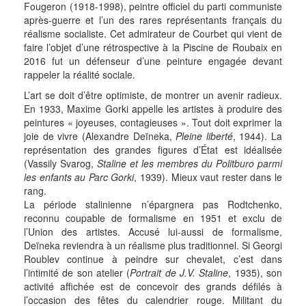
Fougeron (1918-1998), peintre officiel du parti communiste
après-guerre et l’un des rares représentants français du
réalisme socialiste. Cet admirateur de Courbet qui vient de
faire l’objet d’une rétrospective à la Piscine de Roubaix en
2016 fut un défenseur d’une peinture engagée devant
rappeler la réalité sociale.
L’art se doit d’être optimiste, de montrer un avenir radieux.
En 1933, Maxime Gorki appelle les artistes à produire des
peintures « joyeuses, contagieuses ». Tout doit exprimer la
joie de vivre (Alexandre Deïneka,
Pleine liberté
, 1944). La
représentation des grandes figures d’État est idéalisée
(Vassily Svarog,
Staline et les membres du Politburo parmi
les enfants au Parc Gorki
, 1939). Mieux vaut rester dans le
rang.
La période stalinienne n’épargnera pas Rodtchenko,
reconnu coupable de formalisme en 1951 et exclu de
l’Union des artistes. Accusé lui-aussi de formalisme,
Deïneka reviendra à un réalisme plus traditionnel. Si Georgi
Roublev continue à peindre sur chevalet, c’est dans
l’intimité de son atelier (
Portrait de J.V. Staline
, 1935), son
activité affichée est de concevoir des grands défilés à
l’occasion des fêtes du calendrier rouge. Militant du