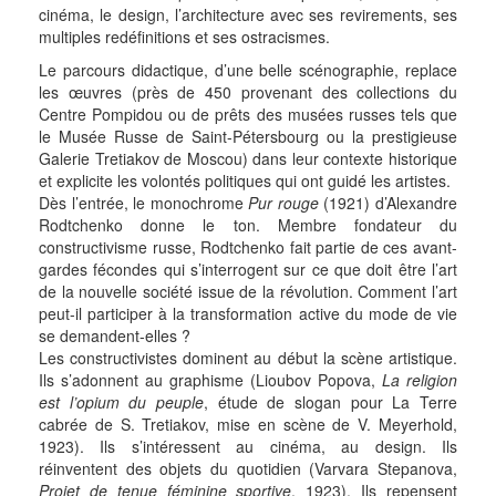
cinéma, le design, l’architecture avec ses revirements, ses
multiples redéfinitions et ses ostracismes.
Le parcours didactique, d’une belle scénographie, replace
les œuvres (près de 450 provenant des collections du
Centre Pompidou ou de prêts des musées russes tels que
le Musée Russe de Saint-Pétersbourg ou la prestigieuse
Galerie Tretiakov de Moscou) dans leur contexte historique
et explicite les volontés politiques qui ont guidé les artistes.
Dès l’entrée, le monochrome
Pur rouge
(1921) d’Alexandre
Rodtchenko donne le ton. Membre fondateur du
constructivisme russe, Rodtchenko fait partie de ces avant-
gardes fécondes qui s’interrogent sur ce que doit être l’art
de la nouvelle société issue de la révolution. Comment l’art
peut-il participer à la transformation active du mode de vie
se demandent-elles ?
Les constructivistes dominent au début la scène artistique.
Ils s’adonnent au graphisme (Lioubov Popova,
La religion
est l’opium du peuple
, étude de slogan pour La Terre
cabrée de S. Tretiakov, mise en scène de V. Meyerhold,
1923). Ils s’intéressent au cinéma, au design. Ils
réinventent des objets du quotidien (Varvara Stepanova,
Projet de tenue féminine sportive
, 1923). Ils repensent