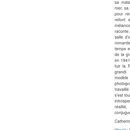
sa mai
mer, sa
pour re
refont 
mélanc
raconte
salle d’
romanti
temps e
de la gr
en 1941
fuir la
grandi
modèle
photog
travaill
s’est to
introspe
réalité,
conjugu
Catherin
Visuel 