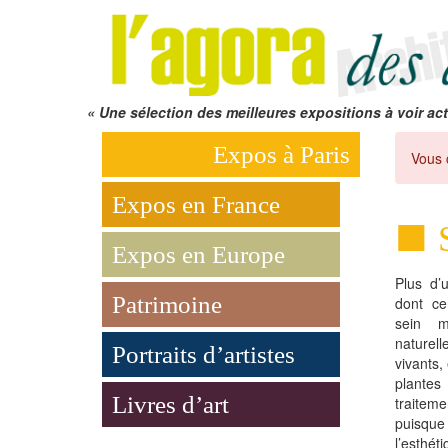
« Une sélection des meilleures expositions à voir act
Expos à Paris
Vous 
Expos en France
Expos en Europe
Plus d’
Patrimoine
dont ce
sein m
naturel
Portraits d’artistes
vivants,
plante
Livres d’art
traiteme
puisqu
l’esthé