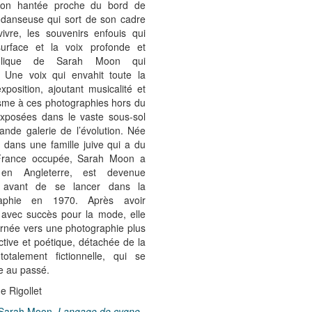
son hantée proche du bord de
 danseuse qui sort de son cadre
vivre, les souvenirs enfouis qui
surface et la voix profonde et
olique de Sarah Moon qui
. Une voix qui envahit toute la
exposition, ajoutant musicalité et
sme à ces photographies hors du
xposées dans le vaste sous-sol
ande galerie de l’évolution. Née
 dans une famille juive qui a du
 France occupée, Sarah Moon a
 en Angleterre, est devenue
 avant de se lancer dans la
raphie en 1970. Après avoir
é avec succès pour la mode, elle
urnée vers une photographie plus
ctive et poétique, détachée de la
 totalement fictionnelle, qui se
e au passé.
e Rigollet
: Sarah Moon,
Langage de cygne