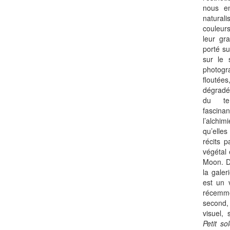
nous en
natura
couleurs
leur gra
porté s
sur le 
photogra
flouté
dégradé
du tem
fascina
l’alch
qu’elle
récits 
végétal 
Moon. D
la gale
est un v
récemme
second
visuel,
Petit s