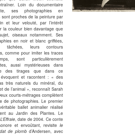
traîner. Loin du documentaire
liste, ses photographies en
 sont proches de la peinture par
in et leur velouté, par l’intérêt
ur la couleur bien davantage que
sujet, oiseaux notamment. Ses
phies en noir et blanc griffées,
es, tâchées, leurs contours
s, comme pour imiter les traces
ps, sont particulièrement
ntes, aussi mystérieuses dans
imie des tirages que dans ce
s évoquent et racontent : « des
pas très naturels du minéral, du
et de l’animal », reconnaît Sarah
eux courts-métrages complètent
rie de photographies. Le premier
éritable ballet animalier réalisé
nt au Jardin des Plantes. Le
,
L’Effraie
, date de 2004. Ce conte
 sonore et envoûtant, revisite
le
oldat de plomb
d’Andersen, avec