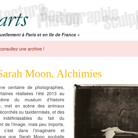
uellement à Paris et en Ile de France »
consultez une archive !
Sarah Moon. Alchimies
une centaine de photographies,
rtaines réalisées l’été 2013 au
ême du muséum d’histoire
le, met en scène des animaux
 écorchés ou taxidermisés, et des
s indéfinissables du fait du
nt de l’image, mais peu importe,
e c’est dans l’imaginaire et
tique que Sarah Moon souhaite