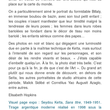
place sur la carte du monde.
On a particulièrement aimé le portrait du formidable Billaly,
en immense boubou de bazin, avec son tout petit enfant ;
les couples n’osant manifester que leur timidité malgré la
tendresse de leurs poses ; les femmes dans leurs robes
bariolées se fondant dans le décor de tissu non moins
bariolé ; les enfants sérieux comme des papes…
Des photos en noir et blanc qui dégagent une luminosité
due en partie à la maîtrise technique de Keïta, mais surtout
à l’intensité de son regard sur les personnages, et son
désir de les rendre vivants et beaux. « J’étais capable
d’embellir quelqu’un. À la fin, la photo était très belle. C’est
pour ça qu’à la fin, je dis que c’est de l’Art ». Du grand art
plutôt qui nous donne envie de découvrir, en dehors de
Seïta, les autres portraitistes de studio africains de cette
période, Malick Sidibé et Cornélius Yao Augustt Azaglo,
entre autres.
Elisabeth Hopkins
Visuel page expo : Seydou Keïta,
Sans titre
, 1949-1951.
Tirage argentique moderne réalisé en 1998 sous la