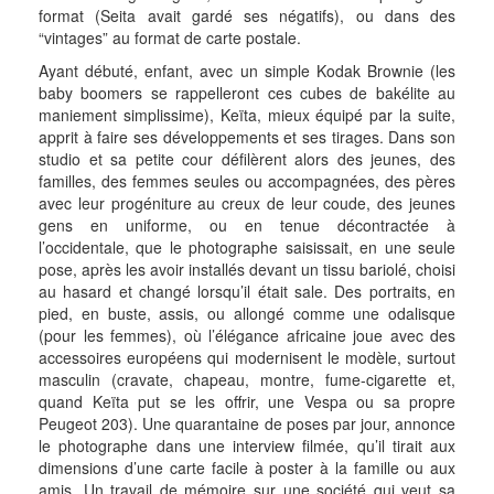
format (Seita avait gardé ses négatifs), ou dans des
“vintages” au format de carte postale.
Ayant débuté, enfant, avec un simple Kodak Brownie (les
baby boomers se rappelleront ces cubes de bakélite au
maniement simplissime), Keïta, mieux équipé par la suite,
apprit à faire ses développements et ses tirages. Dans son
studio et sa petite cour défilèrent alors des jeunes, des
familles, des femmes seules ou accompagnées, des pères
avec leur progéniture au creux de leur coude, des jeunes
gens en uniforme, ou en tenue décontractée à
l’occidentale, que le photographe saisissait, en une seule
pose, après les avoir installés devant un tissu bariolé, choisi
au hasard et changé lorsqu’il était sale. Des portraits, en
pied, en buste, assis, ou allongé comme une odalisque
(pour les femmes), où l’élégance africaine joue avec des
accessoires européens qui modernisent le modèle, surtout
masculin (cravate, chapeau, montre, fume-cigarette et,
quand Keïta put se les offrir, une Vespa ou sa propre
Peugeot 203). Une quarantaine de poses par jour, annonce
le photographe dans une interview filmée, qu’il tirait aux
dimensions d’une carte facile à poster à la famille ou aux
amis. Un travail de mémoire sur une société qui veut sa