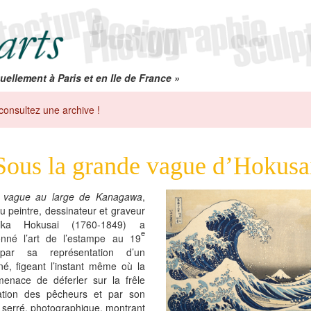
uellement à Paris et en Ile de France »
consultez une archive !
Sous la grande vague d’Hokusa
 vague au large de Kanagawa
,
 peintre, dessinateur et graveur
hika Hokusai (1760-1849) a
e
ionné l’art de l’estampe au 19
 par sa représentation d’un
né, figeant l’instant même où la
enace de déferler sur la frêle
tion des pêcheurs et par son
 serré, photographique, montrant