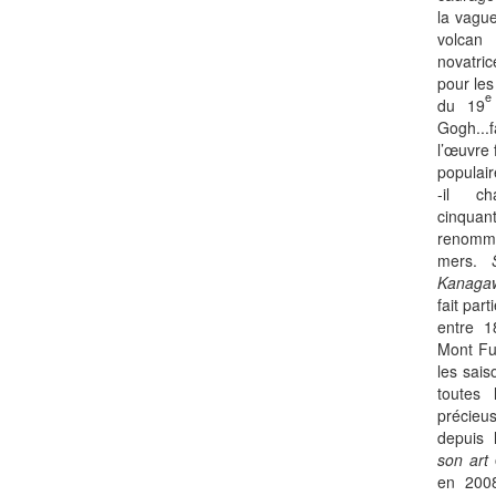
la vague
volcan
novatri
pour les
e
du 19
Gogh...
l’œuvre 
populair
-il c
cinqua
renommé
mers.
Kanag
fait par
entre 1
Mont Fuj
les sais
toutes 
précieu
depuis 
son art
en 2008