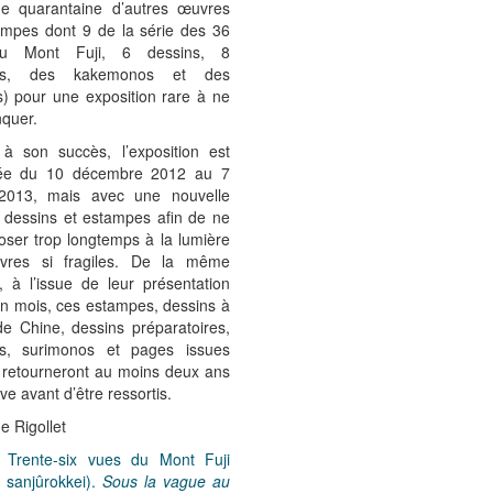
e quarantaine d’autres œuvres
ampes dont 9 de la série des 36
u Mont Fuji, 6 dessins, 8
res, des kakemonos et des
s) pour une exposition rare à ne
quer.
 son succès, l’exposition est
gée du 10 décembre 2012 au 7
 2013, mais avec une nouvelle
e dessins et estampes afin de ne
oser trop longtemps à la lumière
vres si fragiles. De la même
, à l’issue de leur présentation
un mois, ces estampes, dessins à
de Chine, dessins préparatoires,
es, surimonos et pages issues
 retourneront au moins deux ans
ve avant d’être ressortis.
e Rigollet
: Trente-six vues du Mont Fuji
 sanjûrokkei).
Sous la vague au