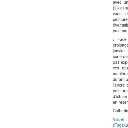
avec un
(26 est
vues d
peintu
éventail
pas man
Face à
prolon
janvier
série d
pas exp
ces œu
manière
durant 
l’encre 
peintur
d’album
en réser
Catherin
Visuel 
(Fugaku