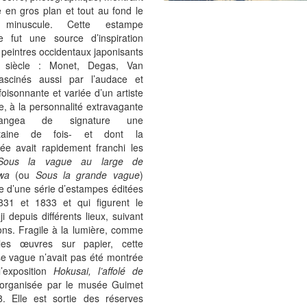
 en gros plan et tout au fond le
 minuscule. Cette estampe
ce fut une source d’inspiration
 peintres occidentaux japonisants
siècle : Monet, Degas, Van
fascinés aussi par l’audace et
foisonnante et variée d’un artiste
e, à la personnalité extravagante
hangea de signature une
ntaine de fois- et dont la
e avait rapidement franchi les
Sous la vague au large de
awa
(ou
Sous la grande vague
)
tie d’une série d’estampes éditées
831 et 1833 et qui figurent le
i depuis différents lieux, suivant
ons. Fragile à la lumière, comme
les œuvres sur papier, cette
se vague n’avait pas été montrée
l’exposition
Hokusai, l’affolé de
organisée par le musée Guimet
. Elle est sortie des réserves