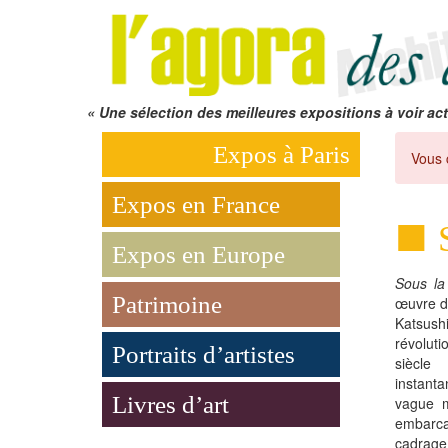
« Une sélection des meilleures expositions à voir act
Expos à Paris
Vous 
Expos en France
Expos en Europe
Sous la
Patrimoine
œuvre du
Katsus
révolut
Portraits d’artistes
siècle
instanta
Livres d’art
vague m
embarca
cadrage