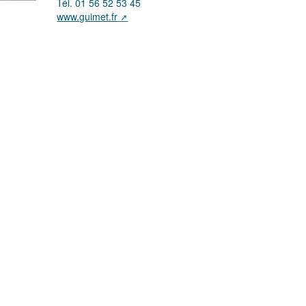
Tél. 01 56 52 53 45
www.guimet.fr