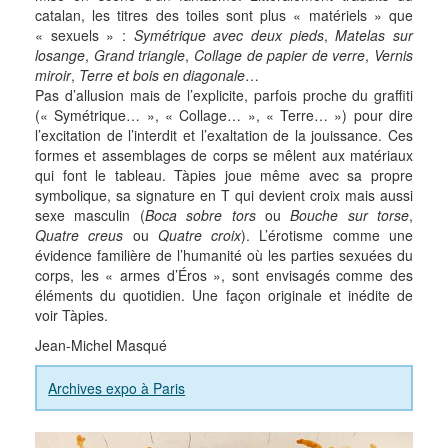
catalan, les titres des toiles sont plus « matériels » que
« sexuels » :
Symétrique avec deux pieds
,
Matelas sur
losange
,
Grand triangle
,
Collage de papier de verre
,
Vernis
miroir
,
Terre et bois en diagonale
…
Pas d’allusion mais de l’explicite, parfois proche du graffiti
(« Symétrique… », « Collage… », « Terre… ») pour dire
l’excitation de l’interdit et l’exaltation de la jouissance. Ces
formes et assemblages de corps se mêlent aux matériaux
qui font le tableau. Tàpies joue même avec sa propre
symbolique, sa signature en T qui devient croix mais aussi
sexe masculin (
Boca sobre tors
ou
Bouche sur torse
,
Quatre creus
ou
Quatre croix
). L’érotisme comme une
évidence familière de l’humanité où les parties sexuées du
corps, les « armes d’Éros », sont envisagés comme des
éléments du quotidien. Une façon originale et inédite de
voir Tàpies.
Jean-Michel Masqué
Archives expo à Paris