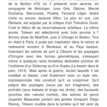
de la Section d’Or où il présente onze œuvres, en
compagnie de Metzinger, Juan Gris, Gleizes, Marcel
Duchamp, Marcoussis, Picabia, Fernand Léger, André
Lhote ou encore Jacques Villon. La plus en vue,
Les
Pelotaris
, est acquise par le critique d’art Théodore Duret.
C’est le début de sa reconnaissance artistique. La même
année, Tobeen est sélectionné avec trois œuvres à l’
Armory show de NewYork, puis à Chicago et Boston. Tout
en étant à Paris, il puise son inspiration dans la nature et
redescend souvent à Bordeaux et au Pays basque,
traduisant les scènes de port à Ciboure et les paysages
d’Urrugne avec des formes géométriques, s’essayant
même à quelques rares tentatives abstraites proches de
l’orphisme d’un Delaunay ou d’un Kupka (
Le bassin dans le
parc
, 1913). Mais après la guerre, durant laquelle il est
mobilisé et blessé, c’est finalement avec un style néo-
impressionniste très construit qu’il va s’exprimer. Qu’il
peigne des paysages (revus par son imaginaire), des
portraits (yeux baissés et longs nez droits), des bouquets
(proches des natures mortes), des scènes de genre
(superbe
Basquaise portant des gerbes
évoquant Diego
Rivera), Tobeen modèle dans la lumière qu’il fait venir de