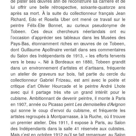
de pister ses œuvres afin de reconstruire sa carrière et de
lui offrir une belle rétrospective, soixante-quatorze ans
après sa mort. À la suite du collectionneur français Jean
Richard, Edo et Rosella Uber ont mené ce travail sur le
peintre Félix-Elie Bonnet, au curieux pseudonyme de
Tobeen. Ces deux chercheurs néerlandais ont eu
l’occasion d’apprécier ses tableaux dans les Musées des
Pays-Bas, étonnamment riches en œuvres de ce Tobeen,
dont Guillaume Apollinaire ventait dans ses commentaires
du Salon des Indépendants de 1913, « les efforts fervents
vers le beau ». Né à Bordeaux en 1880, Tobeen grandit
dans un environnement d’artistes et d’artisans, fréquente
un atelier de graveurs sur bois, fait partie du cercle du
collectionneur Gabriel Frizeau, est ami avec le poète et
critique d’art Olivier Hourcade et le peintre André Lhote
avec qui il partage très vite un grand intérêt pour le
cubisme. Ambitionnant de devenir peintre, il monte à Paris
en 1907, année ou Picasso peint
Les demoiselles d’Avignon
qui sonne le coup d’envoi du cubisme, et fréquente les
artistes regroupés à Montparnasse, à la Ruche, où il trouve
un premier atelier. Dès 1911, il expose à Paris, au Salon
des Indépendants dans la salle 41 réservée aux cubistes.
Mais c’est en octobre 1912 qu’il se fait remarquer, au Salon