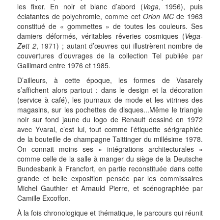
les fixer. En noir et blanc d’abord (
Vega,
1956), puis
éclatantes de polychromie, comme cet
Orion MC
de 1963
constitué de « gommettes » de toutes les couleurs. Ses
damiers déformés, véritables rêveries cosmiques (
Vega-
Zett 2
, 1971) ; autant d’œuvres qui illustrèrent nombre de
couvertures d’ouvrages de la collection Tel publiée par
Gallimard entre 1976 et 1985.
D’ailleurs, à cette époque, les formes de Vasarely
s’affichent alors partout : dans le design et la décoration
(service à café), les journaux de mode et les vitrines des
magasins, sur les pochettes de disques...Même le triangle
noir sur fond jaune du logo de Renault dessiné en 1972
avec Yvaral, c’est lui, tout comme l’étiquette sérigraphiée
de la bouteille de champagne Taittinger du millésime 1978.
On connait moins ses « intégrations architecturales »
comme celle de la salle à manger du siège de la Deutsche
Bundesbank à Francfort, en partie reconstituée dans cette
grande et belle exposition pensée par les commissaires
Michel Gauthier et Arnauld Pierre, et scénographiée par
Camille Excoffon.
À la fois chronologique et thématique, le parcours qui réunit