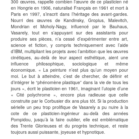
300 œuvres, rappelle combien l’œuvre de ce plasticien né
en Hongrie en 1906, naturalisé Français en 1961 et mort à
Paris en 1997, s’inscrit dans l’héritage des avant-gardes.
Nourri des œuvres de Kandinsky, Gropius, Malevitch,
Mondrian et Moholy-Nagy, influencé par le Bauhaus,
Vasarely, tout en s’appuyant sur des assistants pour
produire ses pièces, n’a cessé d’expérimenter entre art,
science et fiction, y compris techniquement avec l’aide
d’IBM, multipliant les projets avec l’ambition que les œuvres
cinétiques, au-delà de leur aspect esthétique, aient une
influence philosophique, sociologique et même
économique. « La peinture n’est plus qu’un moyen pour
moi. Le but à atteindre, c’est de chercher, de définir et
d’intégrer le “phénomène plastique” dans la vie de tous les
jours », écrit le plasticien en 1961, imaginant l’utopie d’une
« Cité polychrome », encore plus radieuse que celle
construite par le Corbusier dix ans plus tôt. Si la production
sérielle un peu trop prolifique de Vasarely a pu nuire à la
cote de ce plasticien-ingénieur au-delà des années
Pompidou, jusqu’à la faire oublier, elle est emblématique
des Trente Glorieuses et du progrès technique, et reste
toujours aussi puissante, joyeuse et hypnotique.