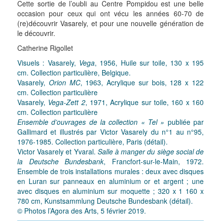
Cette sortie de l’oubli au Centre Pompidou est une belle
occasion pour ceux qui ont vécu les années 60-70 de
(re)découvrir Vasarely, et pour une nouvelle génération de
le découvrir.
Catherine Rigollet
Visuels : Vasarely,
Vega
, 1956, Huile sur toile, 130 x 195
cm. Collection particulière, Belgique.
Vasarely,
Orion MC
, 1963, Acrylique sur bois, 128 x 122
cm. Collection particulière
Vasarely,
Vega-Zett 2
, 1971, Acrylique sur toile, 160 x 160
cm. Collection particulière
Ensemble d’ouvrages de la collection « Tel »
publiée par
Gallimard et illustrés par Victor Vasarely du n°1 au n°95,
1976-1985. Collection particulière, Paris (détail).
Victor Vasarely et Yvaral.
Salle à manger du siège social de
la Deutsche Bundesbank
, Francfort-sur-le-Main, 1972.
Ensemble de trois installations murales : deux avec disques
en Luran sur panneaux en aluminium or et argent ; une
avec disques en aluminium sur moquette ; 320 x 1 160 x
780 cm, Kunstsammlung Deutsche Bundesbank (détail).
© Photos l’Agora des Arts, 5 février 2019.