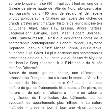
sur une longue cimaise (90 m) qui court tout au long de la
Galerie de pierre haute de l’Aile du Nord, plongeant ainsi
les passants dans 160 ans de regard et de rêverie
photographique sur le Château au travers des clichés de
grands artistes ayant marqué l’histoire de leur discipline tels
qu’Eugène Atget, Man Ray, Brassaï, André Kertész,
Jacques-Henri Lartigue, Dora Maar, Robert Doisneau,
Henri Cartier-Bresson... ainsi que des grands noms de la
photographie contemporaine : Robert Polidori, Raymond
Depardon, Jean-Loup Sieff, Michael Kenna, Jun Chiraoka,
ou encore Luigi Ghirri. La plus ancienne des photographies
présentées date de 1852 ; cette
vue du bassin de Neptune
de Henri Le Secq appartient à la Bibliothèque du Musée
des Arts Décoratifs.
Autour de quatre grands thèmes, une réflexion est
proposée sur l’image du lieu à travers le temps. « Versailles
au cœur de l’histoire » montre le Château en tant que
théâtre de grands événements historiques. « De pierre, de
marbre et de soie » s’attache à mettre en valeur la
magnificence de l’architecture des bâtiments, tout en
évoquant les appartements plus intimes. « La nature
maîtrisée » présente tour à tour une vision onirique,