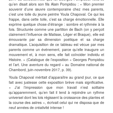
qu’en disait alors son fils Alain Pompidou : « Mon premier
souvenir d’une œuvre contemporaine chez mes parents,
c’est une toile du jeune peintre Youla Chapoval. Ce qui les
frappe, dans cette toile, c’est sa charge émotionnelle. Elle
exprime quelque chose d’étrange : sombre et rythmée à la
fois. Structurée comme une partition de Bach (on y perçoit
clairement l’influence de Matisse, Léger et Braque), elle est
émouvante par sa dimension poétique et sa charge
dramatique. L’acquisition de ce tableau est vécue par mes
parents comme un événement, parce qu’elle inaugure un
mouvement et, à mon sens, elle fait coïncider individu et
Histoire. » (Catalogue de l’exposition « Georges Pompidou
et l’art. Une aventure du regard » au Domaine national de
Chambord, juin-novembre 2017, p. 39).
Youla Chapoval méritait d’apparaître au grand jour, ce que
fait avec justesse cette exposition brève mais significative.
« J’ai l’impression que mon travail n’est solitaire
qu’apparemment, qu’en fait il tend à rejoindre un rythme
universel dont les lois régissent la croissance des plantes et
la course des astres », écrivait celui qui ne disposa que de
neuf années de créativité intense !