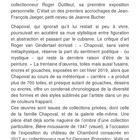
collectionneur Roger Dutilleul, sa première exposition
personnelle. C’était un des premiers accrochages de Jean-
François Jaeger, petit-neveu de Jeanne Bucher.
Chapoval, qui ignorait qu’il lui restait si peu à vivre,
poursuivait en accéléré sa mue stylistique entre figuration
et abstraction et passant par le cubisme. Le critique d’art
Roger van Gindertael écrivait : « Chapoval, sans vaine
métaphysique, réserve la part du sentiment poétique - ou
mystique - qui reste la dernière raison d’être de la
peinture. » La trentaine d’œuvres, toiles mais aussi fusains,
encres et gouaches, exposées en cet hiver 2019, alors que
Chapoval au cours de sa météorique « carrière » a produit
plus de 700 toiles, et presque autant de gouaches, dessins
ou encres, offre un condensé chronologique de la diversité
des formes et des styles sublimés par l’artiste dans un jeu
de couleurs frappant.
Ces œuvres sont issues de collections privées, dont celle
de la famille Chapoval, et de la galerie elle-même. Une
pièce était déjà sortie naguère de l’ombre d’une collection
particulière,
Bière moussante
de 1947 (visuel), à l’occasion
de l’exposition du château de Chambord consacrée en
2017 au collectionneur que fut Georges Pompidou. Voilà ce