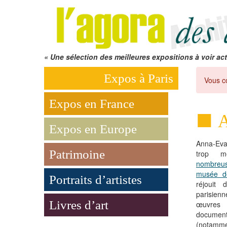
« Une sélection des meilleures expositions à voir act
Expos à Paris
Vous c
Expos en France
A
Expos en Europe
Anna-Ev
Patrimoine
trop 
nombreus
musée d
Portraits d’artistes
réjouit 
parisie
Livres d’art
œuvres 
documen
(notamm