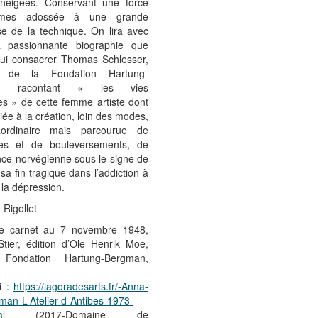
nneigées. Conservant une force
mes adossée à une grande
se de la technique. On lira avec
la passionnante biographie que
lui consacrer Thomas Schlesser,
ur de la Fondation Hartung-
n, racontant « les vies
s » de cette femme artiste dont
diée à la création, loin des modes,
aordinaire mais parcourue de
ces et de bouleversements, de
ce norvégienne sous le signe de
 sa fin tragique dans l’addiction à
t la dépression.
 Rigollet
e carnet au 7 novembre 1948,
Stier, édition d’Ole Henrik Moe,
. Fondation Hartung-Bergman,
i :
https://lagoradesarts.fr/-Anna-
an-L-Atelier-d-Antibes-1973-
ml
(2017-Domaine de