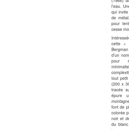
(1966) la
l’eau. Un
qui invit
de métal
pour ten
cesse mo
Intéressé
cette « 
Bergman 
d’un nom
pour r
minima
complexit
tout peti
(200 x 30
tracée s
épure u
montagn
font de p
colorée p
noir et d
du blanc 