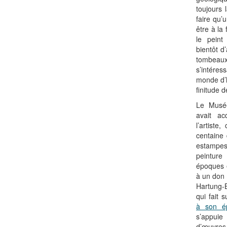
toujours 
faire qu’
être à la 
le peint
bientôt d
tombeau
s’intére
monde d’h
finitude d
Le Musée
avait a
l’artiste
centaine 
estampes)
peintur
époques 
à un don 
Hartung-
qui fait 
à son é
s’appui
d’œuvres 