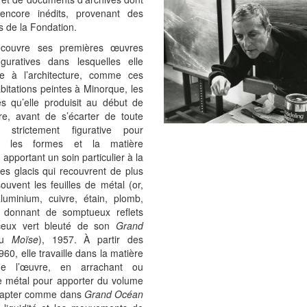
 encore inédits, provenant des
ns de la Fondation.
couvre ses premières œuvres
iguratives dans lesquelles elle
sse à l’architecture, comme ces
bitations peintes à Minorque, les
es qu’elle produisit au début de
re, avant de s’écarter de toute
e strictement figurative pour
ier les formes et la matière
; apportant un soin particulier à la
es glacis qui recouvrent de plus
ouvent les feuilles de métal (or,
luminium, cuivre, étain, plomb,
, donnant de somptueux reflets
eux vert bleuté de son
Grand
ou
Moïse
), 1957. À partir des
60, elle travaille dans la matière
 l’œuvre, en arrachant ou
le métal pour apporter du volume
capter comme dans
Grand Océan