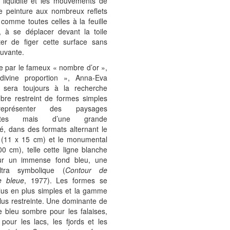
 liquidité et les mouvements de
e peinture aux nombreux reflets
e comme toutes celles à la feuille
, à se déplacer devant la toile
ter de figer cette surface sans
uvante.
e par le fameux « nombre d’or »,
divine proportion », Anna-Eva
sera toujours à la recherche
bre restreint de formes simples
eprésenter des paysages
listes mais d’une grande
é, dans des formats alternant le
t (11 x 15 cm) et le monumental
0 cm), telle cette ligne blanche
ur un immense fond bleu, une
ltra symbolique (
Contour de
e bleue
, 1977). Les formes se
lus en plus simples et la gamme
lus restreinte. Une dominante de
e bleu sombre pour les falaises,
pour les lacs, les fjords et les