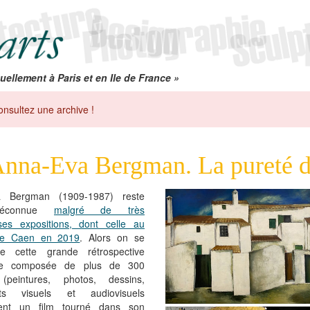
uellement à Paris et en Ile de France »
onsultez une archive !
nna-Eva Bergman. La pureté de
a Bergman (1909-1987) reste
méconnue
malgré de très
es expositions, dont celle au
e Caen en 2019
. Alors on se
de cette grande rétrospective
nne composée de plus de 300
(peintures, photos, dessins,
ts visuels et audiovisuels
ent un film tourné dans son