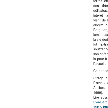
terres e
des thè
délicates
intérêt 
vient de 
directe
Bergma
lumineuse
la vie dé
fut extr
souffran
son enfan
la peur à
l’alcool e
Catherine
(*Page d
Pistes / 
Antibes
1999).
Lire auss
Eva-Bergm
1987-.ht