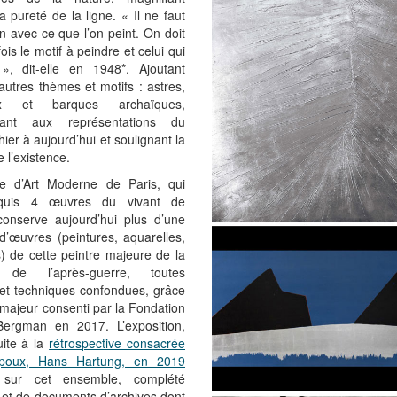
la pureté de la ligne. « Il ne faut
un avec ce que l’on peint. On doit
fois le motif à peindre et celui qui
 », dit-elle en 1948*. Ajoutant
’autres thèmes et motifs : astres,
x et barques archaïques,
ssant aux représentations du
ier à aujourd’hui et soulignant la
e l’existence.
 d’Art Moderne de Paris, qui
cquis 4 œuvres du vivant de
, conserve aujourd’hui plus d’une
d’œuvres (peintures, aquarelles,
 de cette peintre majeure de la
e de l’après-guerre, toutes
et techniques confondues, grâce
majeur consenti par la Fondation
Bergman en 2017. L’exposition,
suite à la
rétrospective consacrée
poux, Hans Hartung, en 2019
e sur cet ensemble, complété
et de documents d’archives dont