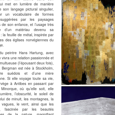
 qui met en lumière de manière
e son langage pictural singulier,
ur un vocabulaire de formes
 suggérées par les paysages
 de son enfance, et l’usage très
que d’un matériau devenu sa
: la feuille de métal, inspirée par
les des églises norvégiennes du
e.
u peintre Hans Hartung, avec
le vivra une relation passionnée et
multueuse (l’épousant deux fois),
 Bergman est née à Stockholm,
re suédois et d’une mère
ne. Si elle voyage toute sa vie,
rvège à Antibes en passant par
 Minorque, où qu’elle soit, elle
lumière, l’obscurité, le soleil de
elui de minuit, les montagnes, la
s vagues, le vent, ainsi que les
x, fascinée par les beautés
ues de la nature, magnifiant