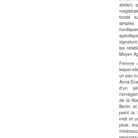
atelier)
magistral
fondé s
simples
nordiques
spécifi
signature 
les retab
Moyen Ag
Femme d
lequel el
un peu tu
Anna-Eva
d’un pè
norvégien
de la No
Berlin et
peint la 
midi et c
pluie, le
minérau
géologiq