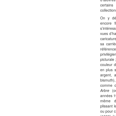
certains
collectio
On y dé
encore f
s’intére
vues d’ha
caricatur
sa carriè
référenc
privilég
picturale 
couleur d
en plus s
argent, a
bismuth)
comme c
Arbre
(
années 19
même de
plissant 
ou pour 