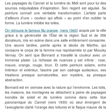
Les paysages du Cannet et la lumière du Midi sont pour lui des
sources inépuisables d’inspiration. Son regard est aiguisé. Sa
peinture connaît une véritable transformation. L’artiste parle
d’ailleurs d’une « couleur qui affole » au point d’en oublier la
forme. La lumière imbibe les toiles.
On retrouve le fameux
Nu orange
, (vers 1943)
acquis par la ville
grâce à la générosité de l’État de la région Sud et de 356
donateurs, mis en scène dans une salle entièrement consacrée.
Une œuvre tardive, peinte après le décès de Marthe, qui
consacre le corps de la femme nue représentée ici par Moucky
Vernay. On sent que Bonnard a travaillé la couleur avec un
immense plaisir. La richesse de nuances y est infinie : rose,
mauve, orange, rouge, brun. Et cette peinture solaire, entre
intérieur et extérieur, fascine par son cadrage audacieux, ses
irisations presque surnaturelles, son mystère, sa presque
abstraction.
Bonnard est en osmose avec la nature qui l’environne. Les toits,
les maisons, les montagnes se détachent à peine de paysages
inondés de soleil et de lumière comme dans cette
Vue
panoramique du Cannet
(vers 1930) où seul émergent de
l’aveuglante clarté l’orange des toitures et la flaque mauve de la