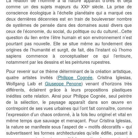
La relation de l’homme à la nature apparaît d’ores et déjà
comme un des sujets majeurs du XXIᵉ siècle. La prise de
conscience écologique à l’échelle planétaire qui a marqué ces
deux dernières décennies est en train de bouleverser nombre
de systèmes de pensée dans des domaines aussi divers que
ceux de l’économie, du social, du politique ou du culturel...Cette
question du lien entre l’être humain et son environnement n’est
pourtant pas nouvelle. Elle se situe même au fondement des
origines de l’humanité et surgit, de fait, dès l’instant où l’homo
sapiens commence à conceptualiser ce qui l’entoure,
notamment par les dessins et les peintures rupestres.
Pour revenir sur ce thème déterminant de la création artistique,
quatre artistes invités (
Philippe Cognée
, Cristina Iglesias,
Wolfgang Laib et
Giuseppe Penone
) venant d’horizons très
différents, éclairent grâce à leurs propositions plastiques
inédites cette relation. Ainsi pour Philippe Cognée, seul peintre
de la sélection, le paysage apparaît dans son œuvre en
contrepoint de ses vues urbaines qui l’ont fait connaître, comme
l’expression d’un chaos ordonné, à la fois lieu originel et vital en
même temps que sauvage et menaçant. Pour Cristina Iglesias,
la nature se manifeste sous l’aspect de « motifs décoratifs » qui
subvertissent les formes architecturales qu’elle édifie, posant à