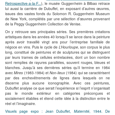
Retrospective-a-la-F...
), le musée Guggenheim à Bilbao retrace
lui aussi la carrière de Dubuffet, en exposant d’autres œuvres,
issues des vastes fonds du Solomon R. Guggenheim Museum
de New York, complétés par une sélection d’œuvres provenant
de la Peggy Guggenheim Collection de Venise.
On y retrouve ses principales séries. Ses premières créations
artistiques dans les années 40 lorsqu’il se lance dans la peinture
après avoir travaillé vingt ans pour l’entreprise familiale de
négoce en vins. Puis le cycle de
L’Hourloupe
, son corpus le plus
long, constitué de peintures et de sculptures qui se distinguent
par leurs trames de cellules entrelacées, dont un bon nombre
sont remplies de rayures parallèles, souvent rouges, bleues et
blanches. Jusqu’à ses dernières séries qu’il termine en 1984
avec
Mires
(1983-1984) et
Non-lieux
(1984) qui se caractérisent
par des enchevêtrements de lignes dans lesquels on ne
discerne plus aucune iconographie. Avec ces peintures,
Dubuffet analyse ce que serait l’expérience si l’esprit n’organisait
pas le monde extérieur en catégories préconçues et
socialement établies et étend cette idée à la distinction entre le
réel et l’imaginaire.
Visuels page expo : Jean Dubuffet,
Maternité
, 1944. De