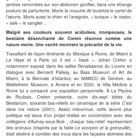
jambes remontées sur son abdomen gonflée, dans une étrange
posture de parturiente. Morte la mouche dit toutefois le cartel de
l’œuvre. Morts aussi le chien et l’araignée, « toxique » le castor,
« sale » le sanglier…
Malgré ses couleurs souvent acidulées, trompeuses, le
bestiaire désenchanté de Creten résonne comme une
nature morte. Une vanité montrant la précarité de la vie.
Travaillant de façon itinérante du Mexique à Rome, de Miami à
La Haye et à Paris où il est « basé », Johan Creten a
notamment exposé dans les salles Renaissance du Louvre en
dialogue avec Bernard Palissy, au Bass Museum of Art de
Miami, à la Biennale d’Istanbul, au MAMCO de Genève, au
Middelheim Museum, à Anvers et en 2020, la Villa Médicis à
Rome lui a consacré une exposition personnelle. À La Piscine
de Roubaix, Creten présente, outre dix-sept bêtes du
Bestiarium, soixante bas-reliefs en céramique de la série
C’est
dans ma nature
(2001). Assez méconnue, cette œuvre plus
politique est issue d’un projet réalisé en concertation avec des
collégiens d’Aulnay-sous-Bois ; chaque bas-relief représentant
des animaux (inspirés par la fable
Le scorpion et la grenouille
),
était destiné à combler des trous dans les façades abimées des