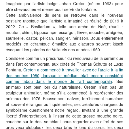
imaginée par l’artiste belge Johan Creten (né en 1963) pour
être chevauchée et même pour servir de fontaine.
Cette ambivalence du sens se retrouve dans le nouveau
bestiaire utopique que l’artiste a imaginé et réalisé de 2019 à
2022. Ce « Bestiarium », telle une arche de Noé, réunit :
mouton, chien, hippocampe, escargot, lièvre, mouche, araignée,
sauterelle, castor, pélican, sanglier, hérisson…tous entièrement
modelés en céramique émaillée aux glaçures souvent kitsch
évoquant les poteries de Vallauris des années 1960.
Considéré comme un précurseur du renouveau de la céramique
dans l’art contemporain, aux côtés de Thomas Schütte et Lucio
Fontana,
Creten a commencé à travailler avec de l’argile à la fin
des années 1980, lorsque le médium était encore considéré
comme tabou dans le monde de l’art contemporain
. Ses
animaux sont bien loin du naturalisme. Creten n’est pas un
sculpteur animalier, même s’il a commencé à représenter des
animaux dès 1976. Faussement naïves, terriblement humaines
et souvent étranges ou inquiétantes, ses créatures chargées de
symbolisme questionnent notre regard, invitant à une grande
liberté d’interprétation, à l’instar de cette grosse mouche noire,
couchée sur le dos, semblant nous regarder avec effroi de ses
gros yeux globuleux, les deux bras le long du corps, les deux