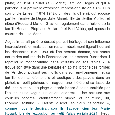
piano) et Henri Rouart (1833-1912), ami de Degas et qui a
participé à la première exposition impressionniste en 1874. Puis
son oncle Ernest, (1874-1942), un des fils d’Henri, qui épouse
par l’entremise de Degas Julie Manet, fille de Berthe Morisot et
nièce d’Edouard Manet. Gravitent également dans l’orbite de la
famille Rouart : Stéphane Mallarmé et Paul Valéry, qui épouse la
cousine de Julie Manet.
Augustin aurait pu être écrasé par cet héritage et son influence
impressionniste, mais tout en restant résolument figuratif durant
les décennies 1950-1980 où l’art abstrait domine, cet artiste
nourri des maîtres de la Renaissance, notamment Dürer dont il
reprend le monogramme dans certains de ses tableaux, a
trouvé son style dans une peinture en aplats, proche des formes
de l’Art déco, puisant ses motifs dans son environnement et sa
famille, de manière tendre et poétique : des pavots dans un
pichet, un petit pêcheur, un nageur, une théière et sa tasse de
thé, des citrons, une plage à marée basse à peine troublée par
l’écume d’une vague, un enfant endormi… Une peinture aux
couleurs tendres, étonnamment simple et heureuse, lui,
l’homme solitaire, « l’artiste discret, soucieux et torturé »,
comme nous le décrivait son fils, l’académicien Jean-Marie
Rouart, lors de l’exposition au Petit Palais en juin 2021.
. Peut-