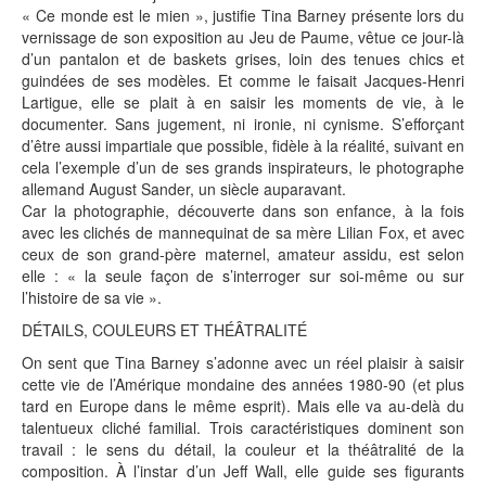
« Ce monde est le mien », justifie Tina Barney présente lors du
vernissage de son exposition au Jeu de Paume, vêtue ce jour-là
d’un pantalon et de baskets grises, loin des tenues chics et
guindées de ses modèles. Et comme le faisait Jacques-Henri
Lartigue, elle se plait à en saisir les moments de vie, à le
documenter. Sans jugement, ni ironie, ni cynisme. S’efforçant
d’être aussi impartiale que possible, fidèle à la réalité, suivant en
cela l’exemple d’un de ses grands inspirateurs, le photographe
allemand August Sander, un siècle auparavant.
Car la photographie, découverte dans son enfance, à la fois
avec les clichés de mannequinat de sa mère Lilian Fox, et avec
ceux de son grand-père maternel, amateur assidu, est selon
elle : « la seule façon de s’interroger sur soi-même ou sur
l’histoire de sa vie ».
DÉTAILS, COULEURS ET THÉÂTRALITÉ
On sent que Tina Barney s’adonne avec un réel plaisir à saisir
cette vie de l’Amérique mondaine des années 1980-90 (et plus
tard en Europe dans le même esprit). Mais elle va au-delà du
talentueux cliché familial. Trois caractéristiques dominent son
travail : le sens du détail, la couleur et la théâtralité de la
composition. À l’instar d’un Jeff Wall, elle guide ses figurants