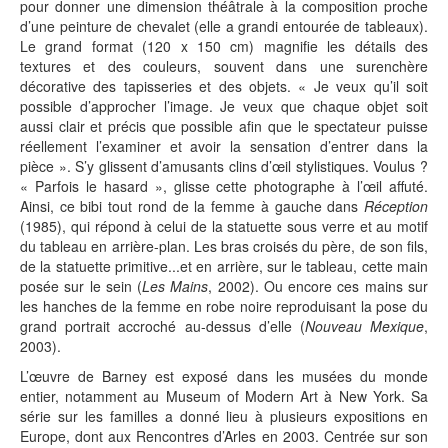
pour donner une dimension théâtrale à la composition proche
d’une peinture de chevalet (elle a grandi entourée de tableaux).
Le grand format (120 x 150 cm) magnifie les détails des
textures et des couleurs, souvent dans une surenchère
décorative des tapisseries et des objets. « Je veux qu’il soit
possible d’approcher l’image. Je veux que chaque objet soit
aussi clair et précis que possible afin que le spectateur puisse
réellement l’examiner et avoir la sensation d’entrer dans la
pièce ». S’y glissent d’amusants clins d’œil stylistiques. Voulus ?
« Parfois le hasard », glisse cette photographe à l’œil affuté.
Ainsi, ce bibi tout rond de la femme à gauche dans
Réception
(1985), qui répond à celui de la statuette sous verre et au motif
du tableau en arrière-plan. Les bras croisés du père, de son fils,
de la statuette primitive...et en arrière, sur le tableau, cette main
posée sur le sein (
Les Mains
, 2002). Ou encore ces mains sur
les hanches de la femme en robe noire reproduisant la pose du
grand portrait accroché au-dessus d’elle (
Nouveau Mexique
,
2003).
L’œuvre de Barney est exposé dans les musées du monde
entier, notamment au Museum of Modern Art à New York. Sa
série sur les familles a donné lieu à plusieurs expositions en
Europe, dont aux Rencontres d’Arles en 2003. Centrée sur son