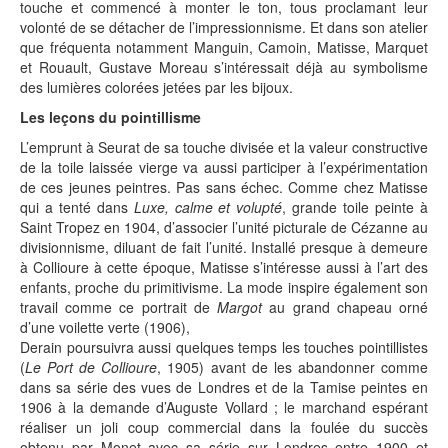
touche et commencé à monter le ton, tous proclamant leur
volonté de se détacher de l’impressionnisme. Et dans son atelier
que fréquenta notamment Manguin, Camoin, Matisse, Marquet
et Rouault, Gustave Moreau s’intéressait déjà au symbolisme
des lumières colorées jetées par les bijoux.
Les leçons du pointillisme
L’emprunt à Seurat de sa touche divisée et la valeur constructive
de la toile laissée vierge va aussi participer à l’expérimentation
de ces jeunes peintres. Pas sans échec. Comme chez Matisse
qui a tenté dans
Luxe, calme et volupté
, grande toile peinte à
Saint Tropez en 1904, d’associer l’unité picturale de Cézanne au
divisionnisme, diluant de fait l’unité. Installé presque à demeure
à Collioure à cette époque, Matisse s’intéresse aussi à l’art des
enfants, proche du primitivisme. La mode inspire également son
travail comme ce portrait de
Margot
au grand chapeau orné
d’une voilette verte (1906),
Derain poursuivra aussi quelques temps les touches pointillistes
(
Le Port de Collioure
, 1905) avant de les abandonner comme
dans sa série des vues de Londres et de la Tamise peintes en
1906 à la demande d’Auguste Vollard ; le marchand espérant
réaliser un joli coup commercial dans la foulée du succès
obtenu par Monet avec sa série sur Londres entre 1900 et