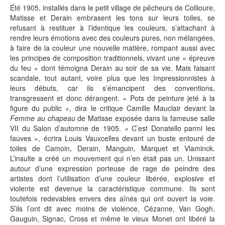
Été 1905, installés dans le petit village de pêcheurs de Collioure,
Matisse et Derain embrasent les tons sur leurs toiles, se
refusant à restituer à l’identique les couleurs, s’attachant à
rendre leurs émotions avec des couleurs pures, non mélangées,
à faire de la couleur une nouvelle matière, rompant aussi avec
les principes de composition traditionnels, vivant une « épreuve
du feu » dont témoigna Derain au soir de sa vie. Mais faisant
scandale, tout autant, voire plus que les Impressionnistes à
leurs débuts, car ils s’émancipent des conventions,
transgressent et donc dérangent. « Pots de peinture jeté à la
figure du public », dira le critique Camille Mauclair devant la
Femme au chapeau
de Matisse exposée dans la fameuse salle
VII du Salon d’automne de 1905. « C’est Donatello parmi les
fauves », écrira Louis Vauxcelles devant un buste entouré de
toiles de Camoin, Derain, Manguin, Marquet et Vlaminck.
L’insulte a créé un mouvement qui n’en était pas un. Unissant
autour d’une expression porteuse de rage de peindre des
artistes dont l’utilisation d’une couleur libérée, explosive et
violente est devenue la caractéristique commune. Ils sont
toutefois redevables envers des aînés qui ont ouvert la voie.
S’ils l’ont dit avec moins de violence, Cézanne, Van Gogh,
Gauguin, Signac, Cross et même le vieux Monet ont libéré la