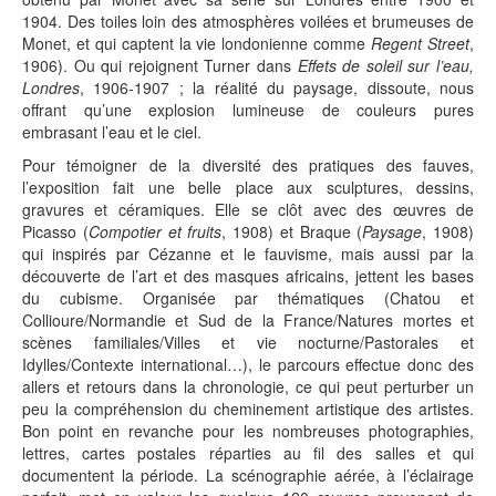
1904. Des toiles loin des atmosphères voilées et brumeuses de
Monet, et qui captent la vie londonienne comme
Regent Street
,
1906). Ou qui rejoignent Turner dans
Effets de soleil sur l’eau,
Londres
, 1906-1907 ; la réalité du paysage, dissoute, nous
offrant qu’une explosion lumineuse de couleurs pures
embrasant l’eau et le ciel.
Pour témoigner de la diversité des pratiques des fauves,
l’exposition fait une belle place aux sculptures, dessins,
gravures et céramiques. Elle se clôt avec des œuvres de
Picasso (
Compotier et fruits
, 1908) et Braque (
Paysage
, 1908)
qui inspirés par Cézanne et le fauvisme, mais aussi par la
découverte de l’art et des masques africains, jettent les bases
du cubisme. Organisée par thématiques (Chatou et
Collioure/Normandie et Sud de la France/Natures mortes et
scènes familiales/Villes et vie nocturne/Pastorales et
Idylles/Contexte international…), le parcours effectue donc des
allers et retours dans la chronologie, ce qui peut perturber un
peu la compréhension du cheminement artistique des artistes.
Bon point en revanche pour les nombreuses photographies,
lettres, cartes postales réparties au fil des salles et qui
documentent la période. La scénographie aérée, à l’éclairage