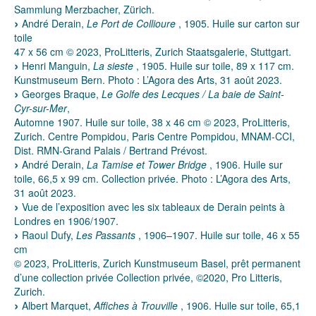
Sammlung Merzbacher, Zürich.
André Derain,
Le Port de Collioure
, 1905. Huile sur carton sur
toile
47 x 56 cm © 2023, ProLitteris, Zurich Staatsgalerie, Stuttgart.
Henri Manguin,
La sieste
, 1905. Huile sur toile, 89 x 117 cm.
Kunstmuseum Bern. Photo : L’Agora des Arts, 31 août 2023.
Georges Braque,
Le Golfe des Lecques / La baie de Saint-
Cyr-sur-Mer
,
Automne 1907. Huile sur toile, 38 x 46 cm © 2023, ProLitteris,
Zurich. Centre Pompidou, Paris Centre Pompidou, MNAM-CCI,
Dist. RMN-Grand Palais / Bertrand Prévost.
André Derain,
La Tamise et Tower Bridge
, 1906. Huile sur
toile, 66,5 x 99 cm. Collection privée. Photo : L’Agora des Arts,
31 août 2023.
Vue de l’exposition avec les six tableaux de Derain peints à
Londres en 1906/1907.
Raoul Dufy,
Les Passants
, 1906–1907. Huile sur toile, 46 x 55
cm
© 2023, ProLitteris, Zurich Kunstmuseum Basel, prêt permanent
d’une collection privée Collection privée, ©2020, Pro Litteris,
Zurich.
Albert Marquet,
Affiches à Trouville
, 1906. Huile sur toile, 65,1