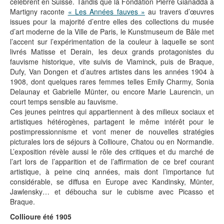
célèbrent en Suisse. Tandis que la Fondation Pierre Gianadda à
Martigny raconte
« Les Années fauves »
au travers d’œuvres
issues pour la majorité d’entre elles des collections du musée
d’art moderne de la Ville de Paris, le Kunstmuseum de Bâle met
l’accent sur l’expérimentation de la couleur à laquelle se sont
livrés Matisse et Derain, les deux grands protagonistes du
fauvisme historique, vite suivis de Vlaminck, puis de Braque,
Dufy, Van Dongen et d’autres artistes dans les années 1904 à
1908, dont quelques rares femmes telles Emily Charmy, Sonia
Delaunay et Gabrielle Münter, ou encore Marie Laurencin, un
court temps sensible au fauvisme.
Ces jeunes peintres qui appartiennent à des milieux sociaux et
artistiques hétérogènes, partagent le même intérêt pour le
postimpressionnisme et vont mener de nouvelles stratégies
picturales lors de séjours à Collioure, Chatou ou en Normandie.
L’exposition révèle aussi le rôle des critiques et du marché de
l’art lors de l’apparition et de l’affirmation de ce bref courant
artistique, à peine cinq années, mais dont l’importance fut
considérable, se diffusa en Europe avec Kandinsky, Münter,
Jawlensky… et déboucha sur le cubisme avec Picasso et
Braque.
Collioure été 1905