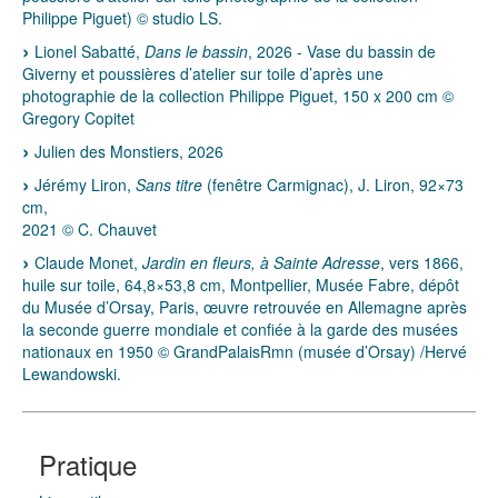
Philippe Piguet) © studio LS.
Lionel Sabatté,
Dans le bassin
, 2026 - Vase du bassin de
Giverny et poussières d’atelier sur toile d’après une
photographie de la collection Philippe Piguet, 150 x 200 cm ©
Gregory Copitet
Julien des Monstiers, 2026
Jérémy Liron,
Sans titre
(fenêtre Carmignac), J. Liron, 92×73
cm,
2021 © C. Chauvet
Claude Monet,
Jardin en fleurs, à Sainte Adresse
, vers 1866,
huile sur toile, 64,8×53,8 cm, Montpellier, Musée Fabre, dépôt
du Musée d’Orsay, Paris, œuvre retrouvée en Allemagne après
la seconde guerre mondiale et confiée à la garde des musées
nationaux en 1950 © GrandPalaisRmn (musée d’Orsay) /Hervé
Lewandowski.
Pratique