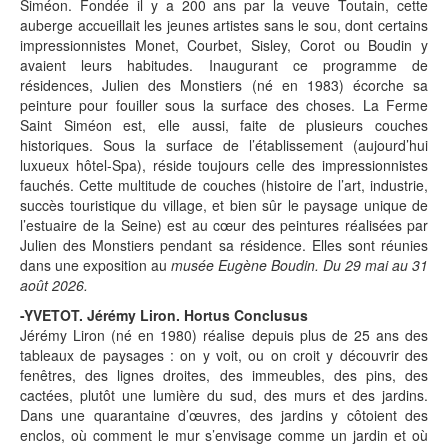
Siméon. Fondée il y a 200 ans par la veuve Toutain, cette
auberge accueillait les jeunes artistes sans le sou, dont certains
impressionnistes Monet, Courbet, Sisley, Corot ou Boudin y
avaient leurs habitudes. Inaugurant ce programme de
résidences, Julien des Monstiers (né en 1983) écorche sa
peinture pour fouiller sous la surface des choses. La Ferme
Saint Siméon est, elle aussi, faite de plusieurs couches
historiques. Sous la surface de l’établissement (aujourd’hui
luxueux hôtel-Spa), réside toujours celle des impressionnistes
fauchés. Cette multitude de couches (histoire de l’art, industrie,
succès touristique du village, et bien sûr le paysage unique de
l’estuaire de la Seine) est au cœur des peintures réalisées par
Julien des Monstiers pendant sa résidence. Elles sont réunies
dans une exposition au
musée Eugène Boudin. Du 29 mai au 31
août 2026.
-YVETOT. Jérémy Liron. Hortus Conclusus
Jérémy Liron (né en 1980) réalise depuis plus de 25 ans des
tableaux de paysages : on y voit, ou on croit y découvrir des
fenêtres, des lignes droites, des immeubles, des pins, des
cactées, plutôt une lumière du sud, des murs et des jardins.
Dans une quarantaine d’œuvres, des jardins y côtoient des
enclos, où comment le mur s’envisage comme un jardin et où