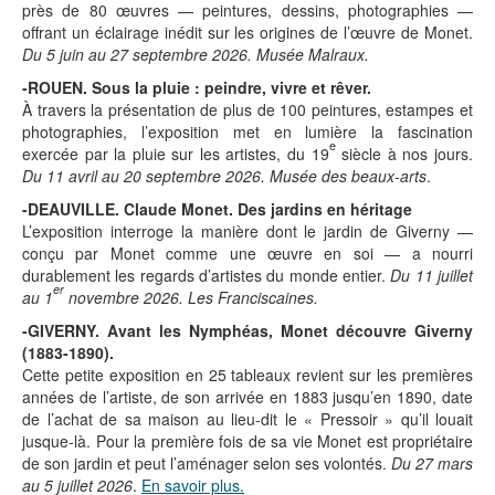
près de 80 œuvres — peintures, dessins, photographies —
offrant un éclairage inédit sur les origines de l’œuvre de Monet.
Du 5 juin au 27 septembre 2026. Musée Malraux.
-ROUEN. Sous la pluie : peindre, vivre et rêver.
À travers la présentation de plus de 100 peintures, estampes et
photographies, l’exposition met en lumière la fascination
e
exercée par la pluie sur les artistes, du 19
siècle à nos jours.
Du 11 avril au 20 septembre 2026. Musée des beaux-arts
.
-DEAUVILLE. Claude Monet. Des jardins en héritage
L’exposition interroge la manière dont le jardin de Giverny —
conçu par Monet comme une œuvre en soi — a nourri
durablement les regards d’artistes du monde entier.
Du 11 juillet
er
au 1
novembre 2026. Les Franciscaines.
-GIVERNY. Avant les Nymphéas, Monet découvre Giverny
(1883-1890).
Cette petite exposition en 25 tableaux revient sur les premières
années de l’artiste, de son arrivée en 1883 jusqu’en 1890, date
de l’achat de sa maison au lieu-dit le « Pressoir » qu’il louait
jusque-là. Pour la première fois de sa vie Monet est propriétaire
de son jardin et peut l’aménager selon ses volontés.
Du 27 mars
au 5 juillet 2026
.
En savoir plus.