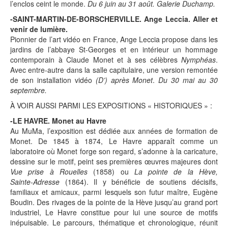
l’enclos ceint le monde.
Du 6 juin au 31 août. Galerie Duchamp.
-SAINT-MARTIN-DE-BORSCHERVILLE. Ange Leccia. Aller et
venir de lumière.
Pionnier de l’art vidéo en France, Ange Leccia propose dans les
jardins de l’abbaye St-Georges et en intérieur un hommage
contemporain à Claude Monet et à ses célèbres
Nymphéas
.
Avec entre-autre dans la salle capitulaire, une version remontée
de son installation vidéo
(D’) après Monet
.
Du 30 mai au 30
septembre.
À VOIR AUSSI PARMI LES EXPOSITIONS « HISTORIQUES » :
-LE HAVRE. Monet au Havre
Au MuMa, l’exposition est dédiée aux années de formation de
Monet. De 1845 à 1874, Le Havre apparaît comme un
laboratoire où Monet forge son regard, s’adonne à la caricature,
dessine sur le motif, peint ses premières œuvres majeures dont
Vue prise à Rouelles
(1858) ou
La pointe de la Hève,
Sainte‑Adresse
(1864). Il y bénéficie de soutiens décisifs,
familiaux et amicaux, parmi lesquels son futur maître, Eugène
Boudin. Des rivages de la pointe de la Hève jusqu’au grand port
industriel, Le Havre constitue pour lui une source de motifs
inépuisable. Le parcours, thématique et chronologique, réunit