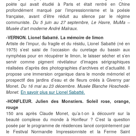
poète qui avait étudié à Paris et était rentré en Chine
profondément marqué par l’impressionnisme et la poésie
française, avant d’être réduit au silence par le régime
communiste.
Du 5 juin au 27 septembre, Le Havre, MuMa –
Musée d’art moderne André Malraux.
-VERNON. Lionel Sabatté. La mémoire de limon
Artiste de l’impur, du fragile et du résidu, Lionel Sabatté (né en
1975) s’est saisi de l’occasion du curetage du bassin aux
nymphéas pour en récupérer le limon, le laisser sécher et s’en
servir comme pigment révélateur d’images sérigraphiques
réalisées d’après des photographies d’archives et d’actualité. Il
propose une immersion organique dans le monde mémoriel et
prospectif des jardins d’eau et de fleurs créés à Giverny par
Monet.
Du 16 mai au 23 décembre. Musée Blanche Hoschedé-
Monet.
En savoir plus sur Lionel Sabatté.
-HONFLEUR. Julien des Monstiers. Soleil rose, orange,
rouge
150 ans après Claude Monet, qu’a-t-on à découvrir sur la
beauté complexe du monde à Honfleur ? C’est la question
posée par le programme de résidences lancé conjointement par
le Festival Normandie Impressionniste et la Ferme Saint