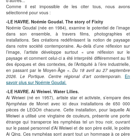
d’autres...
Comme il est impossible de les citer tous, nous avons
sélectionné pour vous :
-LE HAVRE. Noémie Goudal. The story of Fixity
Noémie Goudal (née en 1984), examine le potentiel de l’image
dans son ensemble, à travers films, photographies et
installations. Ses créations redéfinissent la notion de paysage
dans notre société contemporaine. Au-delà d’une réflexion sur
l’image, l’artiste développe surtout « une réflexion sur le
paysage et comment celui-ci a été interprété différemment au fil
des époques et des contextes, de l’Antiquité à l’ère industrielle,
en passant par le Moyen-Âge ».
Du 18 avril au 27 septembre
2026. Le Portique. Centre régional d’art contemporain.
En
savoir plus sur Noémie Goudal.
-LE HAVRE. Ai Weiwei. Water Lilies.
Ai Weiwei (né en 1957), artiste star et activiste, s’empare des
Nymphéas
de Monet avec ici deux installations de 650 000
pièces de LEGO® chacune. Cette installation, pour laquelle Ai
Weiwei a utilisé une vingtaine de couleurs, présente une porte
étrange qui transperce les nymphéas tel un trou noir, ouvrant
sur le passé personnel d’Ai Weiwei et de son père exilé, le poète
Ai Qing. Ces nymphéas sont avant tout un hommage à ce père