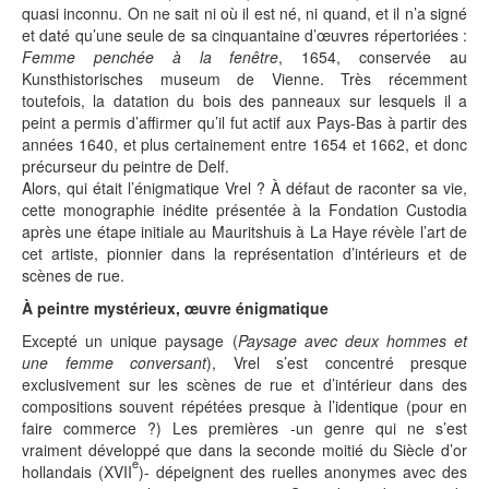
quasi inconnu. On ne sait ni où il est né, ni quand, et il n’a signé
et daté qu’une seule de sa cinquantaine d’œuvres répertoriées :
Femme penchée à la fenêtre
, 1654, conservée au
Kunsthistorisches museum de Vienne. Très récemment
toutefois, la datation du bois des panneaux sur lesquels il a
peint a permis d’affirmer qu’il fut actif aux Pays-Bas à partir des
années 1640, et plus certainement entre 1654 et 1662, et donc
précurseur du peintre de Delf.
Alors, qui était l’énigmatique Vrel ? À défaut de raconter sa vie,
cette monographie inédite présentée à la Fondation Custodia
après une étape initiale au Mauritshuis à La Haye révèle l’art de
cet artiste, pionnier dans la représentation d’intérieurs et de
scènes de rue.
À peintre mystérieux, œuvre énigmatique
Excepté un unique paysage (
Paysage avec deux hommes et
une femme conversant
), Vrel s’est concentré presque
exclusivement sur les scènes de rue et d’intérieur dans des
compositions souvent répétées presque à l’identique (pour en
faire commerce ?) Les premières -un genre qui ne s’est
vraiment développé que dans la seconde moitié du Siècle d’or
e
hollandais (XVII
)- dépeignent des ruelles anonymes avec des