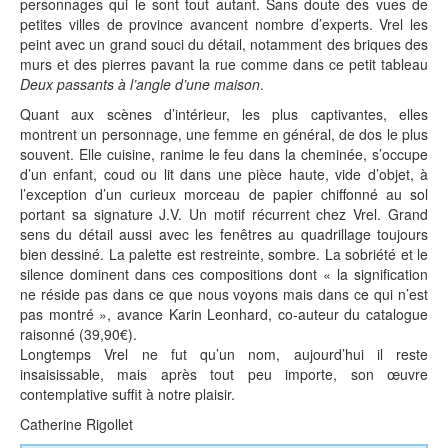
personnages qui le sont tout autant. Sans doute des vues de
petites villes de province avancent nombre d’experts. Vrel les
peint avec un grand souci du détail, notamment des briques des
murs et des pierres pavant la rue comme dans ce petit tableau
Deux passants à l’angle d’une maison
.
Quant aux scènes d’intérieur, les plus captivantes, elles
montrent un personnage, une femme en général, de dos le plus
souvent. Elle cuisine, ranime le feu dans la cheminée, s’occupe
d’un enfant, coud ou lit dans une pièce haute, vide d’objet, à
l’exception d’un curieux morceau de papier chiffonné au sol
portant sa signature J.V. Un motif récurrent chez Vrel. Grand
sens du détail aussi avec les fenêtres au quadrillage toujours
bien dessiné. La palette est restreinte, sombre. La sobriété et le
silence dominent dans ces compositions dont « la signification
ne réside pas dans ce que nous voyons mais dans ce qui n’est
pas montré », avance Karin Leonhard, co-auteur du catalogue
raisonné (39,90€).
Longtemps Vrel ne fut qu’un nom, aujourd’hui il reste
insaisissable, mais après tout peu importe, son œuvre
contemplative suffit à notre plaisir.
Catherine Rigollet