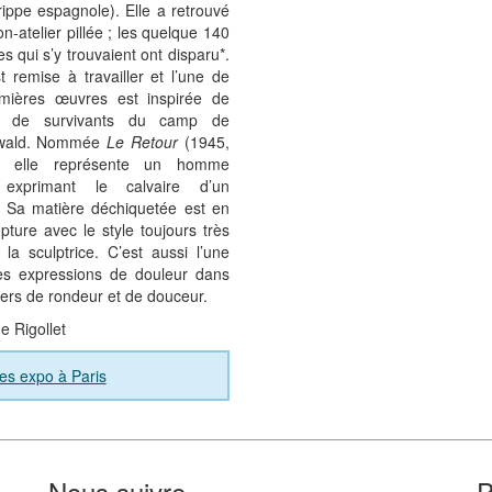
rippe espagnole). Elle a retrouvé
n-atelier pillée ; les quelque 140
es qui s’y trouvaient ont disparu*.
st remise à travailler et l’une de
mières œuvres est inspirée de
its de survivants du camp de
wald. Nommée
Le Retour
(1945,
), elle représente un homme
, exprimant le calvaire d’un
. Sa matière déchiquetée est en
upture avec le style toujours très
 la sculptrice. C’est aussi l’une
es expressions de douleur dans
ers de rondeur et de douceur.
e Rigollet
es expo à Paris
Nous suivre
P