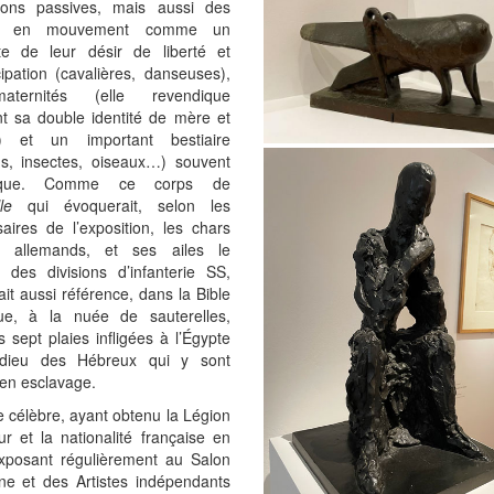
ions passives, mais aussi des
s en mouvement comme un
te de leur désir de liberté et
ipation (cavalières, danseuses),
ternités (elle revendique
nt sa double identité de mère et
te) et un important bestiaire
ns, insectes, oiseaux…) souvent
lique. Comme ce corps de
le
qui évoquerait, selon les
aires de l’exposition, les chars
t allemands, et ses ailes le
 des divisions d’infanterie SS,
ait aussi référence, dans la Bible
ue, à la nuée de sauterelles,
s sept plaies infligées à l’Égypte
 dieu des Hébreux qui y sont
en esclavage.
 célèbre, ayant obtenu la Légion
r et la nationalité française en
xposant régulièrement au Salon
ne et des Artistes indépendants