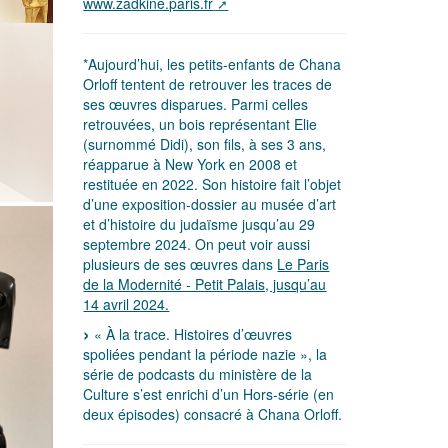
www.zadkine.paris.fr
*Aujourd’hui, les petits-enfants de Chana
Orloff tentent de retrouver les traces de
ses œuvres disparues. Parmi celles
retrouvées, un bois représentant Elie
(surnommé Didi), son fils, à ses 3 ans,
réapparue à New York en 2008 et
restituée en 2022. Son histoire fait l’objet
d’une exposition-dossier au musée d’art
et d’histoire du judaïsme jusqu’au 29
septembre 2024. On peut voir aussi
plusieurs de ses œuvres dans
Le Paris
de la Modernité - Petit Palais, jusqu’au
14 avril 2024.
« À la trace. Histoires d’œuvres
spoliées pendant la période nazie », la
série de podcasts du ministère de la
Culture s’est enrichi d’un Hors-série (en
deux épisodes) consacré à Chana Orloff.