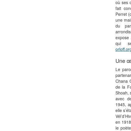
où ses 
fait con
Perret (d
une mais
du par
arrondi
expose 
qui s
orloff.or
Une œ
Le parc
partena
Chana Or
de la F
Shoah, s
avec d
1945, a
elle s’ét
Vél’d’Hi
en 1918
le poèt