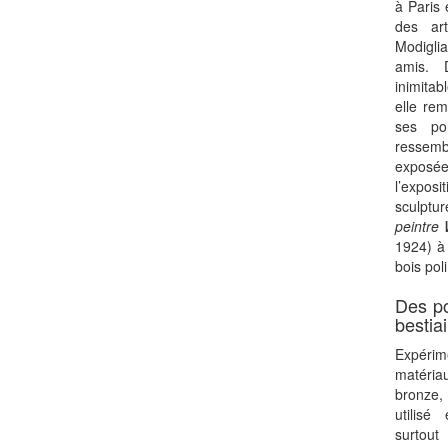
à Paris 
des ar
Modiglia
amis. 
inimitabl
elle re
ses por
ressemb
exposé
l’expo
sculptu
peintre 
1924) à 
bois pol
Des po
bestiai
Expéri
matéria
bronze, 
utilisé
surtou