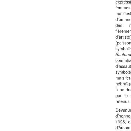
express
femme
manifes
d’émanc
des ma
fièreme
d’artis
(poisso
symbo
Sauterel
commiss
d’assau
symbole
mais fer
hébraïq
l’une de
par le
retenus 
Devenue
d’honneu
1925, e
d’Autom