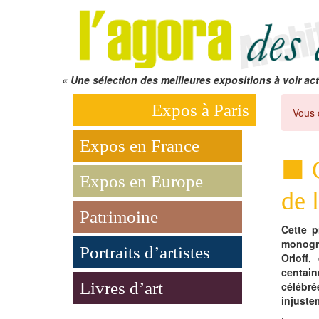
« Une sélection des meilleures expositions à voir act
Expos à Paris
Vous 
Expos en France
Expos en Europe
de 
Patrimoine
Cette p
monog
Portraits d’artistes
Orloff
centai
Livres d’art
céléb
injuste