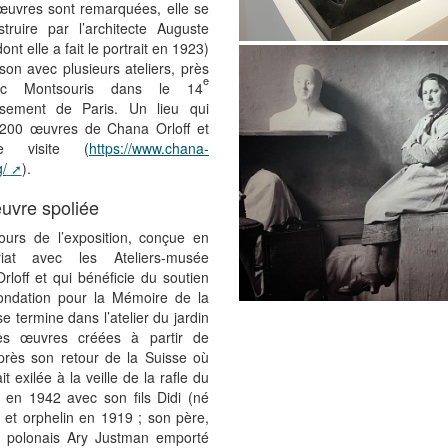
œuvres sont remarquées, elle se
struire par l’architecte Auguste
ont elle a fait le portrait en 1923)
on avec plusieurs ateliers, près
e
c Montsouris dans le 14
ssement de Paris. Un lieu qui
200 œuvres de Chana Orloff et
e visite (
https://www.chana-
g/
).
uvre spoliée
ours de l’exposition, conçue en
riat avec les Ateliers-musée
loff et qui bénéficie du soutien
ondation pour la Mémoire de la
e termine dans l’atelier du jardin
es œuvres créées à partir de
près son retour de la Suisse où
ait exilée à la veille de la rafle du
v en 1942 avec son fils Didi (né
 et orphelin en 1919 ; son père,
e polonais Ary Justman emporté