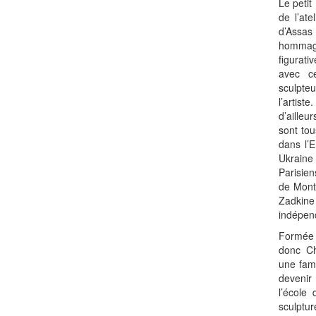
Le peti
de l’at
d’Assas 
hommag
figurati
avec ce
sculpteu
l’artis
d’ailleu
sont tou
dans l’E
Ukraine 
Parisien
de Mont
Zadkine
indépen
Formée à
donc Ch
une fami
deveni
l’école
sculptur