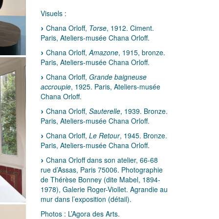
Visuels :
Chana Orloff,
Torse
, 1912. Ciment.
Paris, Ateliers-musée Chana Orloff.
Chana Orloff,
Amazone
, 1915, bronze.
Paris, Ateliers-musée Chana Orloff.
Chana Orloff,
Grande baigneuse
accroupie
, 1925. Paris, Ateliers-musée
Chana Orloff.
Chana Orloff,
Sauterelle
, 1939. Bronze.
Paris, Ateliers-musée Chana Orloff.
Chana Orloff,
Le Retour
, 1945. Bronze.
Paris, Ateliers-musée Chana Orloff.
Chana Orloff dans son atelier, 66-68
rue d’Assas, Paris 75006. Photographie
de Thérèse Bonney (dite Mabel, 1894-
1978), Galerie Roger-Viollet. Agrandie au
mur dans l’exposition (détail).
Photos : L’Agora des Arts.