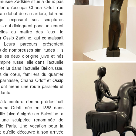
t musée Zadkine situé à deux pas
elier qu’occupa Chana Orloff rue
au début de sa carrière, lui rend
e, exposant ses sculptures
ves qui dialoguent ponctuellement
lles du maître des lieux, le
r Ossip Zadkine, qui connaissait
te. Leurs parcours présentent
rs de nombreuses similitudes : ils
s les deux d’origine juive et nés
mpire russe, elle dans l’actuelle
et lui dans l’actuelle Biélorussie.
s de cœur, familiers du quartier
parnasse, Chana Orloff et Ossip
 ont mené une route parallèle et
dante.
 la couture, rien ne prédestinait
ana Orloff, née en 1888 dans
lle juive émigrée en Palestine, à
r une sculptrice renommée de
 de Paris. Une vocation pour la
e qu’elle découvre à son arrivée