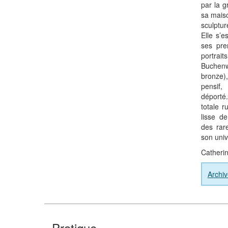
par la g
sa maiso
sculptur
Elle s’e
ses pre
portra
Buchen
bronze
pensif
déporté
totale r
lisse de
des rar
son univ
Catherin
Archiv
Pratique