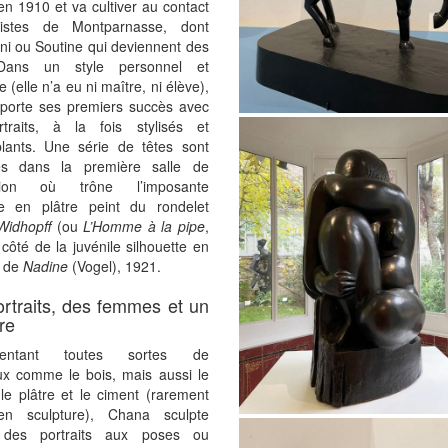
en 1910 et va cultiver au contact
tistes de Montparnasse, dont
ni ou Soutine qui deviennent des
Dans un style personnel et
e (elle n’a eu ni maître, ni élève),
mporte ses premiers succès avec
traits, à la fois stylisés et
lants. Une série de têtes sont
es dans la première salle de
sition où trône l’imposante
re en plâtre peint du rondelet
Widhopff
(ou
L’Homme à la pipe
,
côté de la juvénile silhouette en
i de
Nadine
(Vogel), 1921.
rtraits, des femmes et un
re
mentant toutes sortes de
ux comme le bois, mais aussi le
le plâtre et le ciment (rarement
 en sculpture), Chana sculpte
t des portraits aux poses ou