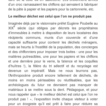
d’un croc ramassaient les chiffons qui servaient à fabriquer
de la pâte à papier et les papiers pour la cartonnerie, etc.
Le meilleur déchet est celui que l’on ne produit pas
Imaginée déjà par le visionnaire préfet Eugène Poubelle au
e
XIX
siècle (qui obligea par décrets les propriétaires
d’immeubles à mettre à disposition de leurs locataires des
récipients communs, munis d’un couvercle et d’une
capacité suffisante pour contenir les déchets ménagers,
mais se heurta à l’hostilité de la population, des concierges
et des chiffonniers pour imposer trois boites : une pour les
matières putrescibles, une pour les papiers et les chiffons
et une dernière pour le verre, la faïence et les coquilles
d’huîtres !), la filière du tri sélectif et du recyclage est
devenue un impératif. Mais ne nous leurrons pas,
l’Anthropocène produit encore tellement de déchets, de
moins en moins périssables ou réutilisables, que les
archéologues du futur ne devraient pas manquer de
matériaux à se mettre sous la dent. Pédagogue, et pour
nous rappeler que « le meilleur déchet est celui que l’on ne
produit pas ! », l’exposition invite chaque visiteur à voter
pour un écogeste qu’il est prêt à faire pour réduire sa