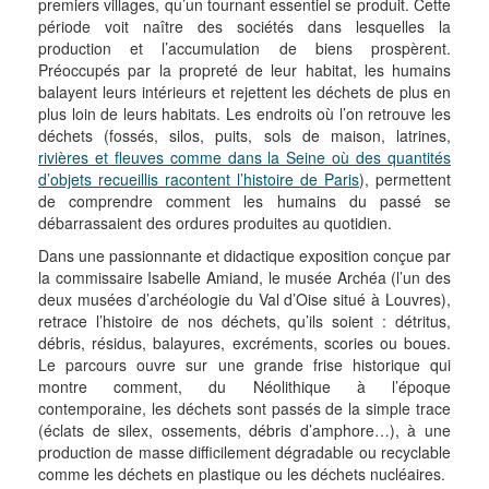
premiers villages, qu’un tournant essentiel se produit. Cette
période voit naître des sociétés dans lesquelles la
production et l’accumulation de biens prospèrent.
Préoccupés par la propreté de leur habitat, les humains
balayent leurs intérieurs et rejettent les déchets de plus en
plus loin de leurs habitats. Les endroits où l’on retrouve les
déchets (fossés, silos, puits, sols de maison, latrines,
rivières et fleuves comme dans la Seine où des quantités
d’objets recueillis racontent l’histoire de Paris
), permettent
de comprendre comment les humains du passé se
débarrassaient des ordures produites au quotidien.
Dans une passionnante et didactique exposition conçue par
la commissaire Isabelle Amiand, le musée Archéa (l’un des
deux musées d’archéologie du Val d’Oise situé à Louvres),
retrace l’histoire de nos déchets, qu’ils soient : détritus,
débris, résidus, balayures, excréments, scories ou boues.
Le parcours ouvre sur une grande frise historique qui
montre comment, du Néolithique à l’époque
contemporaine, les déchets sont passés de la simple trace
(éclats de silex, ossements, débris d’amphore…), à une
production de masse difficilement dégradable ou recyclable
comme les déchets en plastique ou les déchets nucléaires.