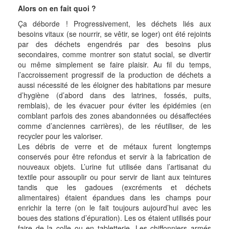
Alors on en fait quoi ?
Ça déborde ! Progressivement, les déchets liés aux
besoins vitaux (se nourrir, se vêtir, se loger) ont été rejoints
par des déchets engendrés par des besoins plus
secondaires, comme montrer son statut social, se divertir
ou même simplement se faire plaisir. Au fil du temps,
l’accroissement progressif de la production de déchets a
aussi nécessité de les éloigner des habitations par mesure
d’hygiène (d’abord dans des latrines, fossés, puits,
remblais), de les évacuer pour éviter les épidémies (en
comblant parfois des zones abandonnées ou désaffectées
comme d’anciennes carrières), de les réutiliser, de les
recycler pour les valoriser.
Les débris de verre et de métaux furent longtemps
conservés pour être refondus et servir à la fabrication de
nouveaux objets. L’urine fut utilisée dans l’artisanat du
textile pour assouplir ou pour servir de liant aux teintures
tandis que les gadoues (excréments et déchets
alimentaires) étaient épandues dans les champs pour
enrichir la terre (on le fait toujours aujourd’hui avec les
boues des stations d’épuration). Les os étaient utilisés pour
faire de la colle ou en tabletterie. Les chiffonniers armés