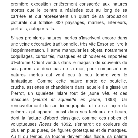
première exposition entièrement consacrée aux natures
mortes que le peintre a réalisées tout au long de sa
carrière et qui représentent un quart de sa production
picturale qui totalise 800 paysages, marines, intérieurs,
portraits, autoportraits.
Si ses premières natures mortes s’inscrivent encore dans
une veine décorative traditionnelle, très vite Ensor se livre à
l’expérimentation. Il aime manipuler les objets, notamment
coquillages, curiosités, masques et chinoiseries importées
d’Extrême-Orient vendus dans le magasin de souvenirs de
ses parents à deux pas de la mer, pour composer des
natures mortes qui vont peu à peu tendre vers le
fantastique. Comme cette nature morte de bouteille,
cruche, assiettes et chandeliers dans laquelle il a glissé un
Pierrot, un squelette hilare tout de jaune vêtu et des
masques (
Pierrot et squelette en jaune
, 1893). Un
renouvellement de son iconographie -et de sa façon de
peindre- qui apparait aussi dans ses tableaux de fleurs,
dont la facture d’abord classique, comme ces nobles et
voluptueuses
Roses
de 1892, s’enhardit de couleurs de
plus en plus pures, de figures grotesques et de masques.
Au fil du temps, sa touche devient plus fluide, sa palette