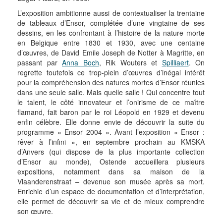
L’exposition ambitionne aussi de contextualiser la trentaine
de tableaux d’Ensor, complétée d’une vingtaine de ses
dessins, en les confrontant à l’histoire de la nature morte
en Belgique entre 1830 et 1930, avec une centaine
d’œuvres, de David Emile Joseph de Notter à Magritte, en
passant par
Anna Boch
, Rik Wouters et
Spilliaert
. On
regrette toutefois ce trop-plein d’œuvres d’inégal intérêt
pour la compréhension des natures mortes d’Ensor réunies
dans une seule salle. Mais quelle salle ! Qui concentre tout
le talent, le côté innovateur et l’onirisme de ce maître
flamand, fait baron par le roi Léopold en 1929 et devenu
enfin célèbre. Elle donne envie de découvrir la suite du
programme « Ensor 2004 ». Avant l’exposition « Ensor :
rêver à l’infini », en septembre prochain au KMSKA
d’Anvers (qui dispose de la plus importante collection
d’Ensor au monde), Ostende accueillera plusieurs
expositions, notamment dans sa maison de la
Vlaanderenstraat – devenue son musée après sa mort.
Enrichie d’un espace de documentation et d’interprétation,
elle permet de découvrir sa vie et de mieux comprendre
son œuvre.