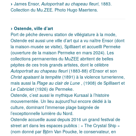
James Ensor,
Autoportrait au chapeau fleuri
, 1883.
Collection du Mu.ZEE. Photo Hugo Maertens.
Ostende, ville d’art
Port de pêche devenu station de villégiature à la mode,
Ostende est aussi une ville d’art qui a vu naître Ensor (dont
la maison-musée se visite), Spilliaert et accueilli Permeke
(ouverture de la maison Permeke en mars 2024). Les
collections permanentes du MuZEE abritent de belles
pépites de ces trois grands artistes, dont le célèbre
Autoportrait au chapeau fleuri
(1883-88) d’Ensor et son
Christ apaisant la tempête
(1891) à la violence turnerienne,
mais aussi la
Plage au clair de Lune
, (1908) de Spilliaert et
Le Cabriolet
(1926) de Permeke.
Ostende, c’est aussi le mythique Kursaal à l’histoire
mouvementée. Un lieu aujourd’hui encore dédié à la
culture, dominant l’immense plage baignée de
l’exceptionnelle lumière du Nord.
Ostende accueille aussi depuis 2016 un grand festival de
street art dans les espaces publics : « The Crystal Ship »
(nom donné par Björn Van Poucke, le conservateur, en