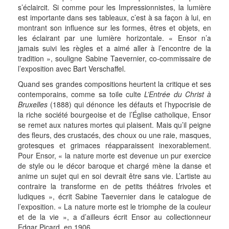
s’éclaircit. Si comme pour les Impressionnistes, la lumière
est importante dans ses tableaux, c’est à sa façon à lui, en
montrant son influence sur les formes, êtres et objets, en
les éclairant par une lumière horizontale. « Ensor n’a
jamais suivi les règles et a aimé aller à l’encontre de la
tradition », souligne Sabine Taevernier, co-commissaire de
l’exposition avec Bart Verschaffel.
Quand ses grandes compositions heurtent la critique et ses
contemporains, comme sa toile culte
L’Entrée du Christ à
Bruxelles
(1888) qui dénonce les défauts et l’hypocrisie de
la riche société bourgeoise et de l’Église catholique, Ensor
se remet aux natures mortes qui plaisent. Mais qu’il peigne
des fleurs, des crustacés, des choux ou une raie, masques,
grotesques et grimaces réapparaissent inexorablement.
Pour Ensor, « la nature morte est devenue un pur exercice
de style ou le décor baroque et chargé mène la danse et
anime un sujet qui en soi devrait être sans vie. L’artiste au
contraire la transforme en de petits théâtres frivoles et
ludiques », écrit Sabine Taevernier dans le catalogue de
l’exposition. « La nature morte est le triomphe de la couleur
et de la vie », a d’ailleurs écrit Ensor au collectionneur
Edgar Picard, en 1906.