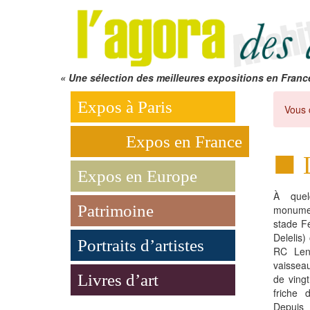
« Une sélection des meilleures expositions en Franc
Expos à Paris
Vous 
Expos en France
Expos en Europe
À quel
Patrimoine
monumen
stade Fé
Delelis)
Portraits d’artistes
RC Lens
vaissea
Livres d’art
de ving
friche 
Depuis 