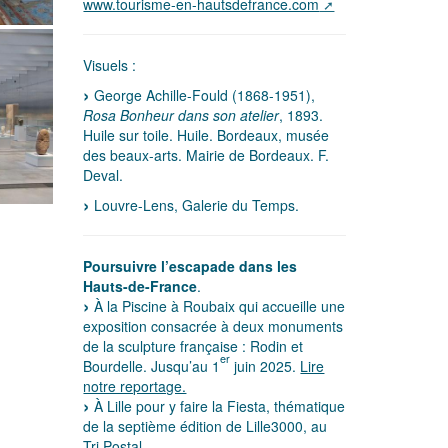
www.tourisme-en-hautsdefrance.com
Visuels :
George Achille-Fould (1868-1951),
Rosa Bonheur dans son atelier
, 1893.
Huile sur toile. Huile. Bordeaux, musée
des beaux-arts. Mairie de Bordeaux. F.
Deval.
Louvre-Lens, Galerie du Temps.
Poursuivre l’escapade dans les
Hauts-de-France
.
À la Piscine à Roubaix qui accueille une
exposition consacrée à deux monuments
de la sculpture française : Rodin et
er
Bourdelle. Jusqu’au 1
juin 2025.
Lire
notre reportage.
À Lille pour y faire la Fiesta, thématique
de la septième édition de Lille3000, au
Tri Postal.