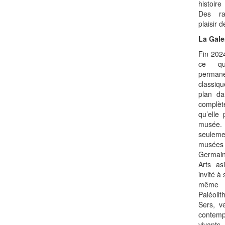
histoire
Des ra
plaisir 
La Gale
Fin 2024
ce qu’
perman
classiqu
plan da
complè
qu’elle 
musée. 
seulem
musées d
Germain
Arts as
invité à
même à
Paléoli
Sers, v
contem
vivant