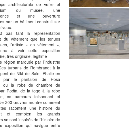
oppe architecturale de verre et
minium du musée, une
parence et une ouverture
es par un bâtiment construit sur
niveau.
t pas tant la représentation
que du vêtement que les tenues
stes, l’artiste « en vêtement »,
nne à voir cette exposition
re, très originale, légitime
e région marquée par l’industrie
. Des turbans de Rembrandt à la
rpent de Niki de Saint Phalle en
t par le pantalon de Rosa
r ou la robe de chambre de
par Rodin, de la toge à la robe
que, ce parcours foisonnant et
de 200 œuvres montre comment
istes racontent une histoire du
nt et combien les grands
rs se sont inspirés de l’histoire de
Une exposition qui navigue entre