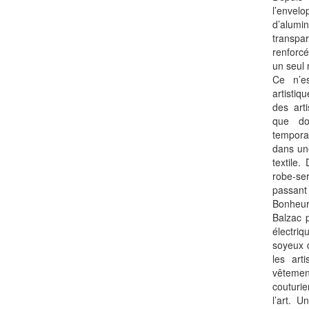
l’envel
d’alu
trans
renforcé
un seul 
Ce n’es
artisti
des arti
que do
temporai
dans un
textile
robe-se
passan
Bonheu
Balzac 
électri
soyeux 
les art
vêteme
couturie
l’art. 