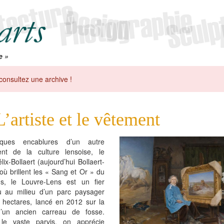
e »
consultez une archive !
L’artiste et le vêtement
ques encablures d’un autre
t de la culture lensoise, le
lix-Bollaert (aujourd’hui Bollaert-
 où brillent les « Sang et Or » du
, le Louvre-Lens est un fier
u au milieu d’un parc paysager
t hectares, lancé en 2012 sur la
d’un ancien carreau de fosse.
le vaste parvis, on apprécie