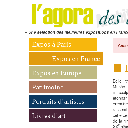
« Une sélection des meilleures expositions en Franc
Expos à Paris
Vous 
Expos en France
Expos en Europe
Belle 
Patrimoine
Musée C
« sculp
étonnan
Portraits d’artistes
premiè
rassemb
Livres d’art
cette pé
de la fi
e
XX
sièc