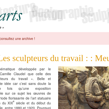
e »
consultez une archive !
Les sculpteurs du travail : : Me
thématique développée par le
amille Claudel que celle des
teurs du travail ». Belle et
te idée car c’est sans doute la
re fois qu’une exposition
le sur ce sujet les œuvres de
riode florissante de l’art statuaire
e
n du XIX
siècle et du début du
le, entre 1880 et 1920. Pourquoi