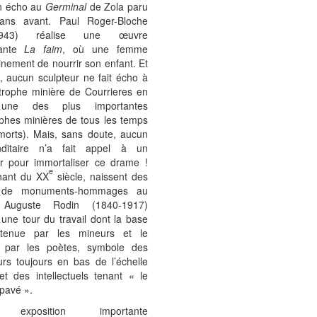
n écho au
Germinal
de Zola paru
ans avant. Paul Roger-Bloche
-1943) réalise une œuvre
sante
La faim
, où une femme
inement de nourrir son enfant. Et
, aucun sculpteur ne fait écho à
strophe minière de Courrieres en
une des plus importantes
ophes minières de tous les temps
morts). Mais, sans doute, aucun
ditaire n’a fait appel à un
ur pour immortaliser ce drame !
e
nant du XX
siècle, naissent des
s de monuments-hommages au
l, Auguste Rodin (1840-1917)
une tour du travail dont la base
utenue par les mineurs et le
 par les poètes, symbole des
eurs toujours en bas de l’échelle
et des intellectuels tenant « le
pavé ».
 exposition importante