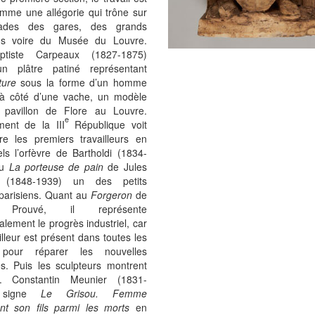
omme une allégorie qui trône sur
çades des gares, des grands
ns voire du Musée du Louvre.
aptiste Carpeaux (1827-1875)
n plâtre patiné représentant
ture
sous la forme d’un homme
 à côté d’une vache, un modèle
 pavillon de Flore au Louvre.
e
ment de la III
République voit
tre les premiers travailleurs en
els l’orfèvre de Bartholdi (1834-
ou
La porteuse de pain
de Jules
 (1848-1939) un des petits
 parisiens. Quant au
Forgeron
de
r Prouvé, il représente
lement le progrès industriel, car
illeur est présent dans toutes les
 pour réparer les nouvelles
s. Puis les sculpteurs montrent
ur. Constantin Meunier (1831-
 signe
Le Grisou. Femme
ant son fils parmi les morts
en