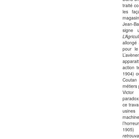
traité c
les fa
magasi
Jean-B
signe u
L’Agricul
allongé
pour le
L’avène
apparai
action t
1904) 
Coutan
métiers
Victo
paradoxa
ce trava
usines
machine
l’horre
1905)
retrouv