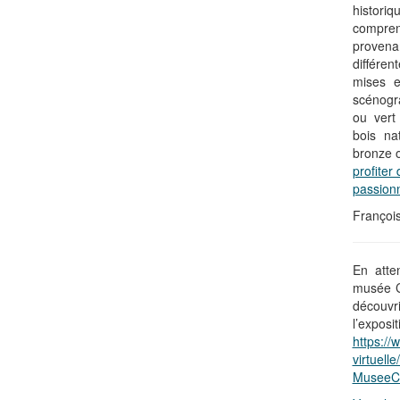
histor
compre
provena
différe
mises e
scénogra
ou vert
bois na
bronze o
profiter
passion
Françoi
En atte
musée C
découv
l’exposit
https://w
virtuell
MuseeCa