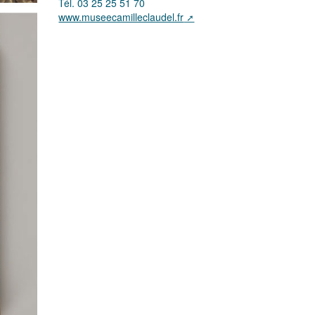
Tél. 03 25 25 51 70
www.museecamilleclaudel.fr