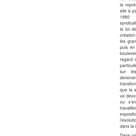
la repré
elle à 
1880 
syndica
la loi 
création
les gra
puis en
bouleve
regard d
particul
sur les
deven
transfo
que la 
va devo
ou s’e
travai
exposi
l’évolut
dans la 
Dans une