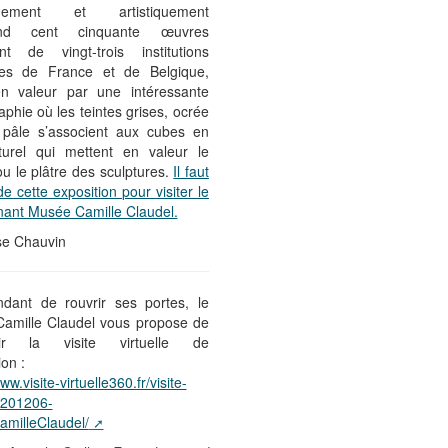
iquement et artistiquement
nd cent cinquante œuvres
nt de vingt-trois institutions
ntes de France et de Belgique,
n valeur par une intéressante
phie où les teintes grises, ocrée
 pâle s’associent aux cubes en
turel qui mettent en valeur le
u le plâtre des sculptures.
Il faut
 de cette exposition pour visiter le
nant Musée Camille Claudel.
se Chauvin
ndant de rouvrir ses portes, le
amille Claudel vous propose de
rir la visite virtuelle de
ion :
ww.visite-virtuelle360.fr/visite-
e/201206-
milleClaudel/