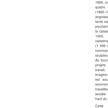
1889, u
quatre 
(1865
angois
tente va
pourtant
la cata
1906, 
catastr
(1 099 
comman
sculpte
Au tour
projet
travai
imagine 
est so
sommet
travaill
sociale 
haut du 
Cette