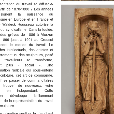
sentation du travail se diffuse-t-
partir de 1870/1880 ? Les années
signent la naissance du
lisme en Europe et en France et
de Waldeck Rousseau autorise la
 du syndicalisme. Dans la foulée,
ndes grèves de 1886 à Vierzon
 1899 jusqu’à 1901 au Creusot
rsent le monde du travail. Le
es intellectuels, des artistes et
ièrement ici des sculpteurs, posé
 travailleurs se transforme,
ant plus « social ». Une
rmation radicale qui sous-entend
sculpture, cet art de commande,
ir se passer de commanditaires
n trouver de nouveaux, voire
ller en indépendant. Cette
tion développe brillamment
ion de la représentation du travail
sculpture.
 première section, le travail est