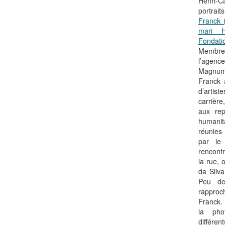
Henri-
portra
Franck 
mari H
Fondati
Membre 
l’agen
Magnum
Franck 
d’artist
carrièr
aux rep
humanita
réunies
par le
rencont
la rue, 
da Silva
Peu de
rappro
Franck.
la pho
différe