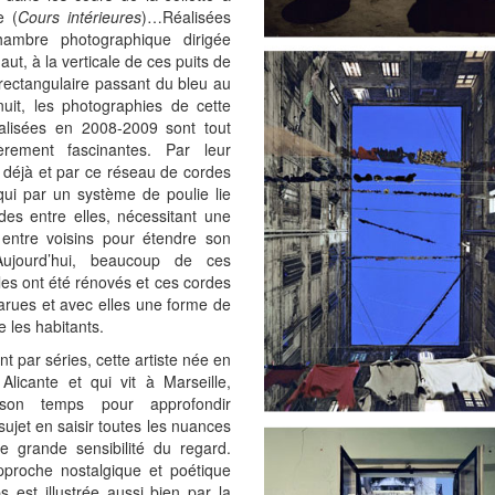
e (
Cours intérieures
)…Réalisées
ambre photographique dirigée
haut, à la verticale de ces puits de
rectangulaire passant du bleu au
nuit, les photographies de cette
éalisées en 2008-2009 sont tout
lièrement fascinantes. Par leur
 déjà et par ce réseau de cordes
qui par un système de poulie lie
des entre elles, nécessitant une
 entre voisins pour étendre son
Aujourd’hui, beaucoup de ces
es ont été rénovés et ces cordes
arues et avec elles une forme de
e les habitants.
ant par séries, cette artiste née en
Alicante et qui vit à Marseille,
son temps pour approfondir
ujet en saisir toutes les nuances
e grande sensibilité du regard.
pproche nostalgique et poétique
 est illustrée aussi bien par la