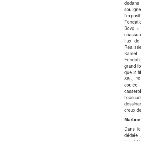
dedans
soulign
l’exposi
Fondati
Bovo « r
chasseu
flux de
Réalisée
Kamel 
Fondati
grand fo
que 2 f
36s, 20
coulée
casser
l’obsc
dessina
creux de
Martine
Dans le
dédiée 