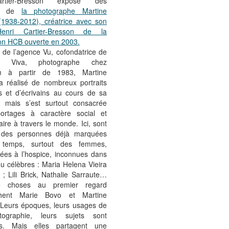
Cartier-Bresson expose des
its de
la photographe Martine
(1938-2012), créatrice avec son
enri Cartier-Bresson de la
on HCB ouverte en 2003.
de l’agence Vu, cofondatrice de
ce Viva, photographe chez
 à partir de 1983, Martine
a réalisé de nombreux portraits
es et d’écrivains au cours de sa
e, mais s’est surtout consacrée
ortages à caractère social et
ire à travers le monde. Ici, sont
 des personnes déjà marquées
 temps, surtout des femmes,
rées à l’hospice, inconnues dans
ou célèbres : Maria Helena Vieira
 ; Lili Brick, Nathalie Sarraute…
 choses au premier regard
chent Marie Bovo et Martine
 Leurs époques, leurs usages de
tographie, leurs sujets sont
nts. Mais elles partagent une