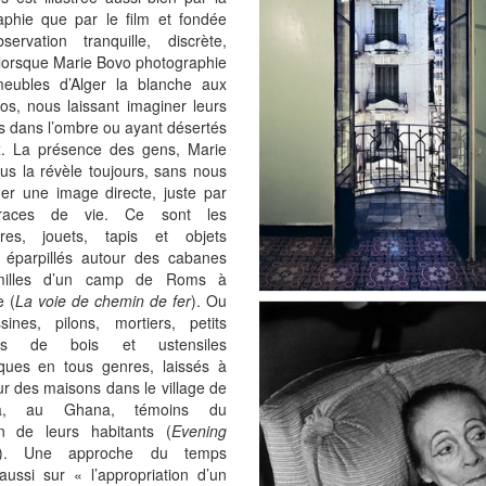
aphie que par le film et fondée
bservation tranquille, discrète,
orsque Marie Bovo photographie
eubles d’Alger la blanche aux
los, nous laissant imaginer leurs
s dans l’ombre ou ayant désertés
ux. La présence des gens, Marie
us la révèle toujours, sans nous
er une image directe, juste par
traces de vie. Ce sont les
res, jouets, tapis et objets
 éparpillés autour des cabanes
milles d’un camp de Roms à
e (
La voie de chemin de fer
). Ou
sines, pilons, mortiers, petits
ets de bois et ustensiles
ques en tous genres, laissés à
eur des maisons dans le village de
ya, au Ghana, témoins du
en de leurs habitants (
Evening
). Une approche du temps
aussi sur « l’appropriation d’un