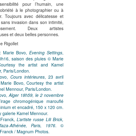
nsibilité pour l’humain, une
briété à le photographier ou à
er. Toujours avec délicatesse et
 sans invasion dans son intimité,
ieusement. Deux artistes
uses et deux belles personnes.
e Rigollet
 : Marie Bovo,
Evening Settings
,
0h16, saison des pluies © Marie
ourtesy the artist and Kamel
, Paris/London.
Bovo,
Cours intérieures
, 23 avril
Marie Bovo, Courtesy the artist
el Mennour, Paris/London.
ovo,
Alger 18h59, le 2 novembre
Tirage chromogénique marouflé
minium et encadré, 150 x 120 cm.
y galerie Kamel Mennour.
 Franck,
L’artiste russe Lili Brick,
laza-Athénée, Paris, 1976
. ©
 Franck / Magnum Photos.