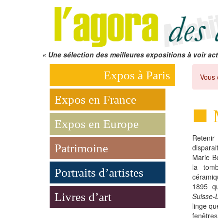
« Une sélection des meilleures expositions à voir act
Expos à Paris
Vous 
Expos en France
Expos en Europe
Retenir
Patrimoine
disparai
Marie Bo
la tom
Portraits d’artistes
céramiq
1895 qu
Livres d’art
Suisse-
linge qu
fenêtres