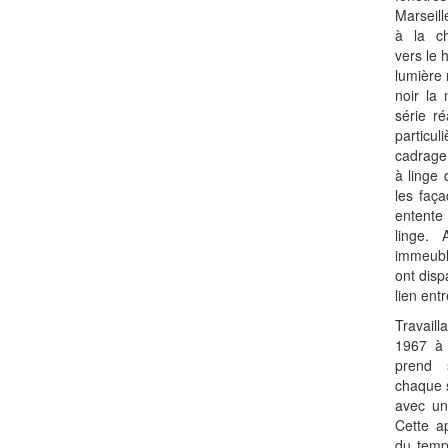
Marseill
à la ch
vers le 
lumière 
noir la 
série r
particu
cadrage
à linge 
les faça
entente
linge. 
immeubl
ont disp
lien entr
Travaill
1967 à 
prend 
chaque s
avec un
Cette a
du temps