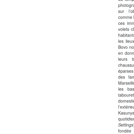
photogr
sur l’o
comme l
ces imm
volets c
habitant
les lie
Bovo no
en donn
leurs 
chaussu
éparses
des fa
Marseill
les bas
tabour
domesti
l’extéri
Kasun
quotidi
Settings
fondée 