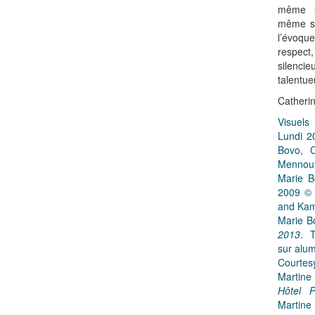
même se
même so
l’évoqu
respect,
silenc
talentue
Catherin
Visuels
Lundi 2
Bovo, C
Mennour
Marie 
2009 © 
and Kam
Marie B
2013
. 
sur alu
Courtes
Martine
Hôtel P
Martine