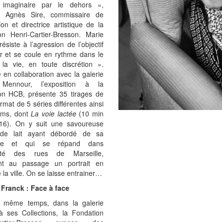
 imaginaire par le dehors »,
e Agnès Sire, commissaire de
tion et directrice artistique de la
on Henri-Cartier-Bresson. Marie
ésiste à l’agression de l’objectif
r et se coule en rythme dans le
 la vie, en toute discrétion ».
 en collaboration avec la galerie
Mennour, l’exposition à la
on HCB, présente 35 tirages de
rmat de 5 séries différentes ainsi
ilms, dont
La voie lactée
(10 min
16). On y suit une savoureuse
 de lait ayant débordé de sa
ole et qui se répand dans
urité des rues de Marseille,
nt au passage un portrait en
 la ville. On se laisse entrainer…
 Franck : Face à face
 même temps, dans la galerie
à ses Collections, la Fondation