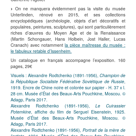
On ne manquera évidemment pas la visite du musée
Unterlinden, rénové en 2015, et ses collections
encyclopédiques (archéologie, objets d’art décoratifs et
populaires, peintures, sculptures), qui sont particulièrement
riches d’œuvres du Moyen Age et de la Renaissance
(Martin Schongauer, Hans Holbein, Jost Haller, Lucas
Cranach) avec notamment
la pièce maîtresse du musée :
le fabuleux retable d’Issenheim.
Un catalogue en français accompagne l’exposition. 160
pages, 29€
Visuels : Alexandre Rodtchenko (1891-1956),
Champion de
la République Socialiste Fédérative Soviétique de Russie
,
1919. Encre de Chine noire et colorée sur papier - H. 37 x l.
28 cm. Musée d’État des Beaux-Arts Pouchkine, Moscou. ©
Adagp, Paris 2017.
Alexandre Rodtchenko (1891-1956),
Le Cuirassier
Potemkine
, affiche du film de Sergueï Eisenstein, 1925.
Musée d’État des Beaux-Arts Pouchkine, Moscou. ©
Adagp, Paris 2017.
Alexandre Rodtchenko (1891-1956),
Portrait de la mère de