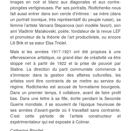
images en noir et blanc aux diagonales et aux contre-
plongées vertigineuses. Par ses portraits, Rodtchenko nous
fait aussi entrer dans son cercle d’intimes : sa mère (dans
un portrait iconique, très représentatif du peuple russe), sa
femme l’artiste Varvara Stepanova (son modèle favori), son
ami Vladimir Maïakovski, poète, fondateur de la revue LEF
et promoteur de la théorie de l’art productiviste, ou encore
Lili Brik et sa sœur Elsa Triolet.
Mais si les années 1917-1921 ont été propices à une
effervescence artistique, ce grand élan de créativité va être
stoppé net à partir de 1922 et la prise de pouvoir par
Staline. La direction du parti communiste commence à
s’immiscer dans la gestion des affaires culturelles, les
artistes vont être contraints de se mettre au service du
régime. Rodtchenko est accusé de formalisme bourgeois.
Dans un premier temps, il collabore, avant de faire profil
bas. Dans une lettre à sa fille, écrite pendant la Seconde
Guerre mondiale, il se souvient de l’époque heureuse de
ses années d’avant-garde où il travaillait sans contrainte.
C’est cette période de l’artiste constructeur et
expérimentateur qui est exposée à Colmar.
Catherine Rigollet