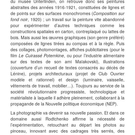
du musée Unterlinden, on retrouve donc ses peintures
abstraites des années 1916-1921, constituées de lignes et
de points sur des surfaces monochromes (
Composition sur
fond noir
, 1920) ; un travail sur la peinture vite abandonné
pour expérimenter d’autres techniques comme les
constructions spatiales en carton, contreplaqué ou lattes de
bois. Mais aussi les œuvres graphiques (son genre préféré)
composées de lignes tirées au compas et à la règle. Puis
des collages, photomontages, affiches publicitaires (pour le
film
Le Cuirassé Potemkine
, ou pour l’industrie alimentaire
sur des textes de son ami Maïakovski), illustrations
(couverture d’un recueil de textes consacrés au décès de
Lénine), projets architecturaux (projet de Club Ouvrier
modèle et rationnel) et design (luminaire, vaisselle,
vêtements de travail, mobilier…). Toujours au service de la
société révolutionnaire progressiste, technologique et
matérialiste à laquelle il adhère pleinement, collaborant à la
propagande de la Nouvelle politique économique (NEP).
La photographie va devenir sa nouvelle passion. Et dans ce
domaine aussi Rodtchenko affirme la nécessité de
l’expérimentation, retouchant au départ les photos au
pinceau, innovant avec des cadrages très serrés, des