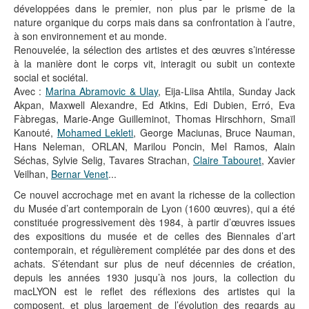
développées dans le premier, non plus par le prisme de la
nature organique du corps mais dans sa confrontation à l’autre,
à son environnement et au monde.
Renouvelée, la sélection des artistes et des œuvres s’intéresse
à la manière dont le corps vit, interagit ou subit un contexte
social et sociétal.
Avec :
Marina Abramovic & Ulay
, Eija-Liisa Ahtila, Sunday Jack
Akpan, Maxwell Alexandre, Ed Atkins, Edi Dubien, Erró, Eva
Fàbregas, Marie-Ange Guilleminot, Thomas Hirschhorn, Smaïl
Kanouté,
Mohamed Lekleti
, George Maciunas, Bruce Nauman,
Hans Neleman, ORLAN, Marilou Poncin, Mel Ramos, Alain
Séchas, Sylvie Selig, Tavares Strachan,
Claire Tabouret
, Xavier
Veilhan,
Bernar Venet
...
Ce nouvel accrochage met en avant la richesse de la collection
du Musée d’art contemporain de Lyon (1600 œuvres), qui a été
constituée progressivement dès 1984, à partir d’œuvres issues
des expositions du musée et de celles des Biennales d’art
contemporain, et régulièrement complétée par des dons et des
achats. S’étendant sur plus de neuf décennies de création,
depuis les années 1930 jusqu’à nos jours, la collection du
macLYON est le reflet des réflexions des artistes qui la
composent, et plus largement de l’évolution des regards au