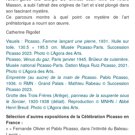
Masson, a subi l’attrait des origines de l’art et s’est plongé dans
son fascinant mystère.
Ce parcours montre à quel point ce mystère de l’art
préhistorique a nourri son œuvre.
Catherine Rigollet
Visuels : Picasso,
Femme lançant une pierre
, 1931. Huile sur
toile, 130.5 × 195.5 cm. Musée Picasso-Paris. Succession
Picasso 2023. Photo © L’Agora des Arts.
Picasso,
Vénus du gaz
, Paris janvier 1945. Brûleur de cuisinière.
Musée national Picasso-Paris. Dation Maya Ruiz-Picasso, 2021.
Photo © L’Agora des Arts.
Empreinte (au sucre) de la main de Picasso
. Pablo Picasso,
1936. © RMN - Grand Palais - Mathieu Rabeau © Succession
Picasso 2023.
Grotte des Trois-Frères (Ariège),
panneau de la soupente sous
le Sorcier
, 1920-1938 (détail). Reproduction © MNHN / Abbé
Henri Breuil. Photo © L’Agora des Arts.
Sélection d’autres expositions de la Célébration Picasso en
France :
« Fernande Olivier et Pablo Picasso, dans l’intimité du Bateau-
Lavoir »