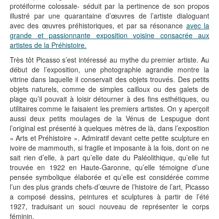
protéiforme colossale- séduit par la pertinence de son propos
illustré par une quarantaine d’œuvres de l’artiste dialoguant
avec des œuvres préhistoriques, et par sa résonance
avec la
grande et passionnante exposition voisine consacrée aux
artistes de la Préhistoire.
Très tôt Picasso s’est intéressé au mythe du premier artiste. Au
début de l’exposition, une photographie agrandie montre la
vitrine dans laquelle il conservait des objets trouvés. Des petits
objets naturels, comme de simples cailloux ou des galets de
plage qu’il pouvait à loisir détourner à des fins esthétiques, ou
utilitaires comme le faisaient les premiers artistes. On y aperçoit
aussi deux petits moulages de la Vénus de Lespugue dont
l’original est présenté à quelques mètres de là, dans l’exposition
« Arts et Préhistoire ». Admiratif devant cette petite sculpture en
ivoire de mammouth, si fragile et imposante à la fois, dont on ne
sait rien d’elle, à part qu’elle date du Paléolithique, qu’elle fut
trouvée en 1922 en Haute-Garonne, qu’elle témoigne d’une
pensée symbolique élaborée et qu’elle est considérée comme
l’un des plus grands chefs-d’œuvre de l’histoire de l’art, Picasso
a composé dessins, peintures et sculptures à partir de l’été
1927, traduisant un souci nouveau de représenter le corps
féminin.