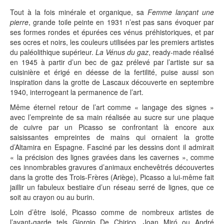
Tout à la fois minérale et organique, sa
Femme lançant une
pierre
, grande toile peinte en 1931 n’est pas sans évoquer par
ses formes rondes et épurées ces vénus préhistoriques, et par
ses ocres et noirs, les couleurs utilisées par les premiers artistes
du paléolithique supérieur.
La Vénus du gaz
, ready-made réalisé
en 1945 à partir d’un bec de gaz prélevé par l’artiste sur sa
cuisinière et érigé en déesse de la fertilité, puise aussi son
inspiration dans la grotte de Lascaux découverte en septembre
1940, interrogeant la permanence de l’art.
Même éternel retour de l’art comme « langage des signes »
avec l’empreinte de sa main réalisée au sucre sur une plaque
de cuivre par un Picasso se confrontant là encore aux
saisissantes empreintes de mains qui ornaient la grotte
d’Altamira en Espagne. Fasciné par les dessins dont il admirait
« la précision des lignes gravées dans les cavernes », comme
ces innombrables gravures d’animaux enchevêtrés découvertes
dans la grotte des Trois-Frères (Ariège), Picasso a lui-même fait
jaillir un fabuleux bestiaire d’un réseau serré de lignes, que ce
soit au crayon ou au burin.
Loin d’être isolé, Picasso comme de nombreux artistes de
l’avant-garde tels Giorgio De Chirico, Joan Miró ou André