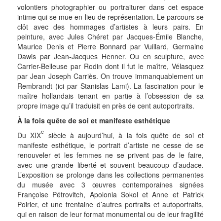
volontiers photographier ou portraiturer dans cet espace
intime qui se mue en lieu de représentation. Le parcours se
clôt avec des hommages d’artistes à leurs pairs. En
peinture, avec Jules Chéret par Jacques-Émile Blanche,
Maurice Denis et Pierre Bonnard par Vuillard, Germaine
Dawis par Jean-Jacques Henner. Ou en sculpture, avec
Carrier-Belleuse par Rodin dont il fut le maître, Vélasquez
par Jean Joseph Carriès. On trouve immanquablement un
Rembrandt (ici par Stanislas Lami). La fascination pour le
maître hollandais tenant en partie à l’obsession de sa
propre image qu’il traduisit en près de cent autoportraits.
À la fois quête de soi et manifeste esthétique
e
Du XIX
siècle à aujourd’hui, à la fois quête de soi et
manifeste esthétique, le portrait d’artiste ne cesse de se
renouveler et les femmes ne se privent pas de le faire,
avec une grande liberté et souvent beaucoup d’audace.
L’exposition se prolonge dans les collections permanentes
du musée avec 3 œuvres contemporaines signées
Françoise Pétrovitch, Apolonia Sokol et Anne et Patrick
Poirier, et une trentaine d’autres portraits et autoportraits,
qui en raison de leur format monumental ou de leur fragilité