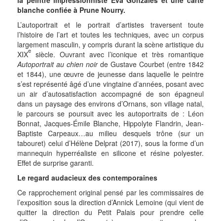
la peintre impressionniste Eva Gonzalès et une carte
blanche confiée à Prune Nourry.
L’autoportrait et le portrait d’artistes traversent toute
l’histoire de l’art et toutes les techniques, avec un corpus
largement masculin, y compris durant la scène artistique du
e
XIX
siècle. Ouvrant avec l’iconique et très romantique
Autoportrait au chien noir
de Gustave Courbet (entre 1842
et 1844), une œuvre de jeunesse dans laquelle le peintre
s’est représenté âgé d’une vingtaine d’années, posant avec
un air d’autosatisfaction accompagné de son épagneul
dans un paysage des environs d’Ornans, son village natal,
le parcours se poursuit avec les autoportraits de : Léon
Bonnat, Jacques-Émile Blanche, Hippolyte Flandrin, Jean-
Baptiste Carpeaux…au milieu desquels trône (sur un
tabouret) celui d’Hélène Delprat (2017), sous la forme d’un
mannequin hyperréaliste en silicone et résine polyester.
Effet de surprise garanti.
Le regard audacieux des contemporaines
Ce rapprochement original pensé par les commissaires de
l’exposition sous la direction d’Annick Lemoine (qui vient de
quitter la direction du Petit Palais pour prendre celle