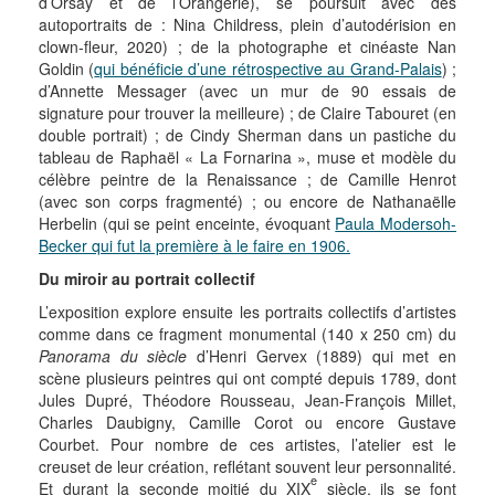
d’Orsay et de l’Orangerie), se poursuit avec des
autoportraits de : Nina Childress, plein d’autodérision en
clown-fleur, 2020) ; de la photographe et cinéaste Nan
Goldin (
qui bénéficie d’une rétrospective au Grand-Palais
) ;
d’Annette Messager (avec un mur de 90 essais de
signature pour trouver la meilleure) ; de Claire Tabouret (en
double portrait) ; de Cindy Sherman dans un pastiche du
tableau de Raphaël « La Fornarina », muse et modèle du
célèbre peintre de la Renaissance ; de Camille Henrot
(avec son corps fragmenté) ; ou encore de Nathanaëlle
Herbelin (qui se peint enceinte, évoquant
Paula Modersoh-
Becker qui fut la première à le faire en 1906.
Du miroir au portrait collectif
L’exposition explore ensuite les portraits collectifs d’artistes
comme dans ce fragment monumental (140 x 250 cm) du
Panorama du siècle
d’Henri Gervex (1889) qui met en
scène plusieurs peintres qui ont compté depuis 1789, dont
Jules Dupré, Théodore Rousseau, Jean-François Millet,
Charles Daubigny, Camille Corot ou encore Gustave
Courbet. Pour nombre de ces artistes, l’atelier est le
creuset de leur création, reflétant souvent leur personnalité.
e
Et durant la seconde moitié du XIX
siècle, ils se font