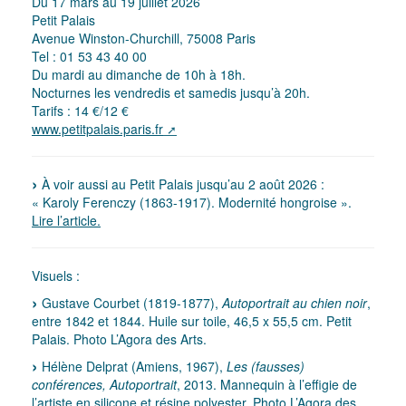
Du 17 mars au 19 juillet 2026
Petit Palais
Avenue Winston-Churchill, 75008 Paris
Tel : 01 53 43 40 00
Du mardi au dimanche de 10h à 18h.
Nocturnes les vendredis et samedis jusqu’à 20h.
Tarifs : 14 €/12 €
www.petitpalais.paris.fr
À voir aussi au Petit Palais jusqu’au 2 août 2026 :
« Karoly Ferenczy (1863-1917). Modernité hongroise ».
Lire l’article.
Visuels :
Gustave Courbet (1819-1877),
Autoportrait au chien noir
,
entre 1842 et 1844. Huile sur toile, 46,5 x 55,5 cm. Petit
Palais. Photo L’Agora des Arts.
Hélène Delprat (Amiens, 1967),
Les (fausses)
conférences, Autoportrait
, 2013. Mannequin à l’effigie de
l’artiste en silicone et résine polyester. Photo L’Agora des