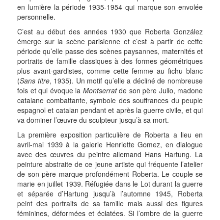
en lumière la période 1935-1954 qui marque son envolée
personnelle.
C’est au début des années 1930 que Roberta González
émerge sur la scène parisienne et c’est à partir de cette
période qu’elle passe des scènes paysannes, maternités et
portraits de famille classiques à des formes géométriques
plus avant-gardistes, comme cette femme au fichu blanc
(
Sans titre
, 1935). Un motif qu’elle a décliné de nombreuse
fois et qui évoque la
Montserrat
de son père Julio, madone
catalane combattante, symbole des souffrances du peuple
espagnol et catalan pendant et après la guerre civile, et qui
va dominer l’œuvre du sculpteur jusqu’à sa mort.
La première exposition particulière de Roberta a lieu en
avril-mai 1939 à la galerie Henriette Gomez, en dialogue
avec des œuvres du peintre allemand Hans Hartung. La
peinture abstraite de ce jeune artiste qui fréquente l’atelier
de son père marque profondément Roberta. Le couple se
marie en juillet 1939. Réfugiée dans le Lot durant la guerre
et séparée d’Hartung jusqu’à l’automne 1945, Roberta
peint des portraits de sa famille mais aussi des figures
féminines, déformées et éclatées. Si l’ombre de la guerre