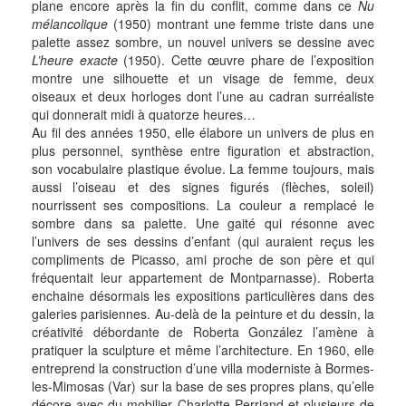
plane encore après la fin du conflit, comme dans ce
Nu
mélancolique
(1950) montrant une femme triste dans une
palette assez sombre, un nouvel univers se dessine avec
L’heure exacte
(1950). Cette œuvre phare de l’exposition
montre une silhouette et un visage de femme, deux
oiseaux et deux horloges dont l’une au cadran surréaliste
qui donnerait midi à quatorze heures…
Au fil des années 1950, elle élabore un univers de plus en
plus personnel, synthèse entre figuration et abstraction,
son vocabulaire plastique évolue. La femme toujours, mais
aussi l’oiseau et des signes figurés (flèches, soleil)
nourrissent ses compositions. La couleur a remplacé le
sombre dans sa palette. Une gaité qui résonne avec
l’univers de ses dessins d’enfant (qui auraient reçus les
compliments de Picasso, ami proche de son père et qui
fréquentait leur appartement de Montparnasse). Roberta
enchaine désormais les expositions particulières dans des
galeries parisiennes. Au-delà de la peinture et du dessin, la
créativité débordante de Roberta González l’amène à
pratiquer la sculpture et même l’architecture. En 1960, elle
entreprend la construction d’une villa moderniste à Bormes-
les-Mimosas (Var) sur la base de ses propres plans, qu’elle
décore avec du mobilier Charlotte Perriand et plusieurs de